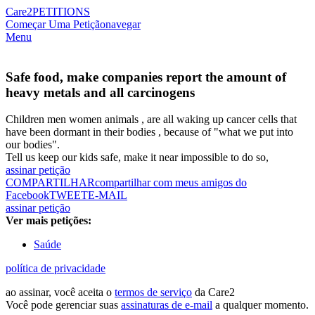
Care2
PETITIONS
Começar Uma Petição
navegar
Menu
Safe food, make companies report the amount of
heavy metals and all carcinogens
Children men women animals , are all waking up cancer cells that
have been dormant in their bodies , because of "what we put into
our bodies".
Tell us keep our kids safe, make it near impossible to do so,
assinar petição
COMPARTILHAR
compartilhar com meus amigos do
Facebook
TWEET
E-MAIL
assinar petição
Ver mais petições:
Saúde
política de privacidade
ao assinar, você aceita o
termos de serviço
da Care2
Você pode gerenciar suas
assinaturas de e-mail
a qualquer momento.