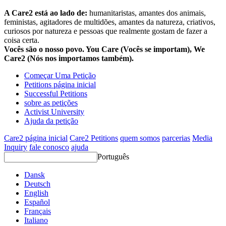
A Care2 está ao lado de:
humanitaristas, amantes dos animais,
feministas, agitadores de multidões, amantes da natureza, criativos,
curiosos por natureza e pessoas que realmente gostam de fazer a
coisa certa.
Vocês são o nosso povo. You Care (Vocês se importam), We
Care2 (Nós nos importamos também).
Começar Uma Petição
Petitions página inicial
Successful Petitions
sobre as petições
Activist University
Ajuda da petição
Care2 página inicial
Care2 Petitions
quem somos
parcerias
Media
Inquiry
fale conosco
ajuda
Português
Dansk
Deutsch
English
Español
Français
Italiano