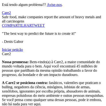
Está tendo algum problema??
Avise-nos
.
Care2
Safe food, make companies report the amount of heavy metals and
all carcinogens
COMPARTILHAR
TWEET
"The best way to predict the future is to create it!"
- Denis Gabor
Iniciar petição
Care2
Nossa promessa:
Bem-vindo(a) à Care2, a maior comunidade do
mundo voltada para o bem. Aqui você encontrará 45 milhões de
pessoas que partilham da mesma opinião trabalhando a favor do
progresso, da bondade e de um impacto duradouro.
A Care2 se posiciona contra:
fanáticos, valentões que praticam o
bulling, negadores da ciência, misóginos, lobistas de armas,
xenófobos, ignorantes por escolha própria, abusadores de animais,
empresas poluidoras do meio ambiente e outras pessoas mesquinhas.
Se você pensa como qualquer uma dessas pessoas, pode ir embora,
não há nada para ver aqui.