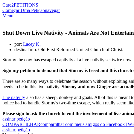
Care2
PETITIONS
Começar Uma Petição
navegar
Menu
Shut Down Live Nativity - Animals Are Not Entertai
por:
Lacey K.
destinatário: Old First Reformed United Church of Christ.
Stormy the cow has escaped captivity at a live nativity set twice now. 
Sign my petition to demand that Stormy is freed and this church en
There are so many ways to celebrate the season without exploiting an
needs to be in this live nativity.
Stormy and now Ginger are actually
The nativity
also has a sheep, donkey and goats. All of this is meant to 
police had to handle Stormy's two-time escape, which really seem like
Please sign to ask the church to end the involvement of live animal
assinar petição
COMPARTILHAR
compartilhar com meus amigos do Facebook
TW
assinar petição