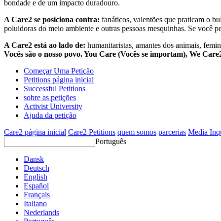
bondade e de um impacto duradouro.
A Care2 se posiciona contra:
fanáticos, valentões que praticam o bu
poluidoras do meio ambiente e outras pessoas mesquinhas. Se você pe
A Care2 está ao lado de:
humanitaristas, amantes dos animais, femini
Vocês são o nosso povo. You Care (Vocês se importam), We Car
Começar Uma Petição
Petitions página inicial
Successful Petitions
sobre as petições
Activist University
Ajuda da petição
Care2 página inicial
Care2 Petitions
quem somos
parcerias
Media Inq
Português
Dansk
Deutsch
English
Español
Français
Italiano
Nederlands