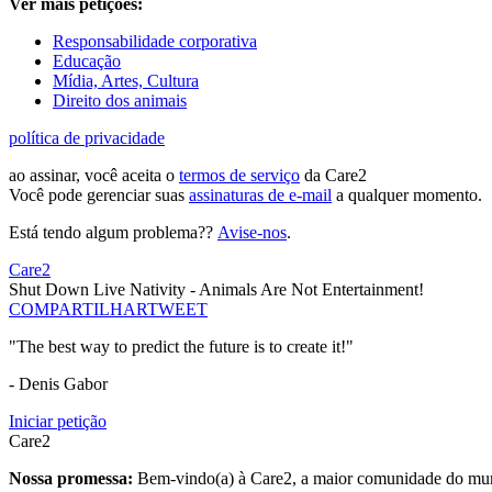
Ver mais petições:
Responsabilidade corporativa
Educação
Mídia, Artes, Cultura
Direito dos animais
política de privacidade
ao assinar, você aceita o
termos de serviço
da Care2
Você pode gerenciar suas
assinaturas de e-mail
a qualquer momento.
Está tendo algum problema??
Avise-nos
.
Care2
Shut Down Live Nativity - Animals Are Not Entertainment!
COMPARTILHAR
TWEET
"The best way to predict the future is to create it!"
- Denis Gabor
Iniciar petição
Care2
Nossa promessa:
Bem-vindo(a) à Care2, a maior comunidade do mund