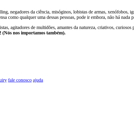
lling, negadores da ciência, misóginos, lobistas de armas, xenófobos, i
nsa como qualquer uma dessas pessoas, pode ir embora, não há nada pa
stas, agitadores de multidões, amantes da natureza, criativos, curiosos 
e2 (Nós nos importamos também).
uiry
fale conosco
ajuda