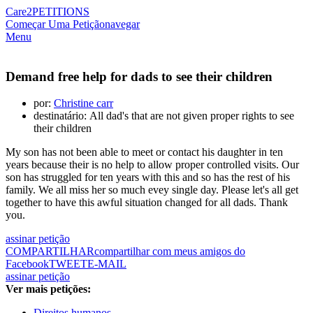
Care2
PETITIONS
Começar Uma Petição
navegar
Menu
Demand free help for dads to see their children
por:
Christine carr
destinatário: All dad's that are not given proper rights to see
their children
My son has not been able to meet or contact his daughter in ten
years because their is no help to allow proper controlled visits. Our
son has struggled for ten years with this and so has the rest of his
family. We all miss her so much evey single day. Please let's all get
together to have this awful situation changed for all dads. Thank
you.
assinar petição
COMPARTILHAR
compartilhar com meus amigos do
Facebook
TWEET
E-MAIL
assinar petição
Ver mais petições:
Direitos humanos