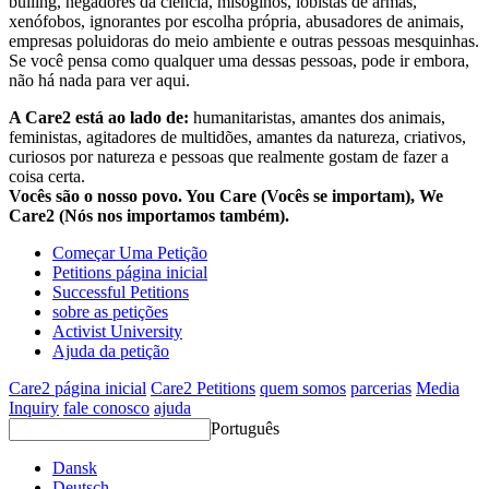
bulling, negadores da ciência, misóginos, lobistas de armas,
xenófobos, ignorantes por escolha própria, abusadores de animais,
empresas poluidoras do meio ambiente e outras pessoas mesquinhas.
Se você pensa como qualquer uma dessas pessoas, pode ir embora,
não há nada para ver aqui.
A Care2 está ao lado de:
humanitaristas, amantes dos animais,
feministas, agitadores de multidões, amantes da natureza, criativos,
curiosos por natureza e pessoas que realmente gostam de fazer a
coisa certa.
Vocês são o nosso povo. You Care (Vocês se importam), We
Care2 (Nós nos importamos também).
Começar Uma Petição
Petitions página inicial
Successful Petitions
sobre as petições
Activist University
Ajuda da petição
Care2 página inicial
Care2 Petitions
quem somos
parcerias
Media
Inquiry
fale conosco
ajuda
Português
Dansk
Deutsch