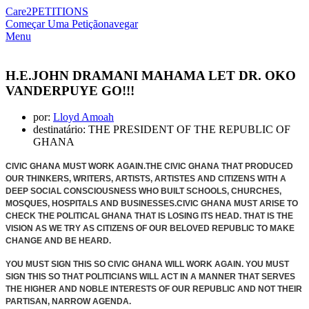
Care2
PETITIONS
Começar Uma Petição
navegar
Menu
H.E.JOHN DRAMANI MAHAMA LET DR. OKO
VANDERPUYE GO!!!
por:
Lloyd Amoah
destinatário: THE PRESIDENT OF THE REPUBLIC OF
GHANA
CIVIC GHANA MUST WORK AGAIN.THE CIVIC GHANA THAT PRODUCED
OUR THINKERS, WRITERS, ARTISTS, ARTISTES AND CITIZENS WITH A
DEEP
SOCIAL CONSCIOUSNESS WHO BUILT SCHOOLS, CHURCHES,
MOSQUES, HOSPITALS AND BUSINESSES.CIVIC GHANA MUST ARISE TO
CHECK THE POLITICAL GHANA THAT IS LOSING ITS HEAD. THAT IS THE
VISION AS WE TRY AS CITIZENS OF OUR BELOVED REPUBLIC TO MAKE
CHANGE AND BE HEARD.
YOU MUST SIGN THIS SO CIVIC GHANA WILL WORK AGAIN. YOU MUST
SIGN THIS SO THAT POLITICIANS WILL ACT IN A MANNER THAT SERVES
THE HIGHER AND NOBLE INTERESTS OF OUR REPUBLIC AND NOT THEIR
PARTISAN, NARROW AGENDA.