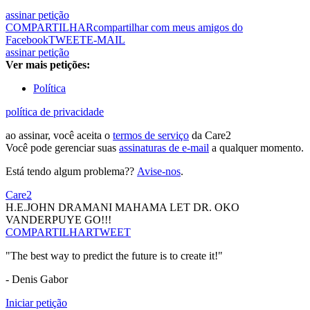
assinar petição
COMPARTILHAR
compartilhar com meus amigos do
Facebook
TWEET
E-MAIL
assinar petição
Ver mais petições:
Política
política de privacidade
ao assinar, você aceita o
termos de serviço
da Care2
Você pode gerenciar suas
assinaturas de e-mail
a qualquer momento.
Está tendo algum problema??
Avise-nos
.
Care2
H.E.JOHN DRAMANI MAHAMA LET DR. OKO
VANDERPUYE GO!!!
COMPARTILHAR
TWEET
"The best way to predict the future is to create it!"
- Denis Gabor
Iniciar petição