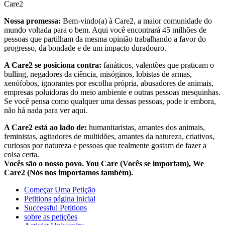
Care2
Nossa promessa:
Bem-vindo(a) à Care2, a maior comunidade do
mundo voltada para o bem. Aqui você encontrará 45 milhões de
pessoas que partilham da mesma opinião trabalhando a favor do
progresso, da bondade e de um impacto duradouro.
A Care2 se posiciona contra:
fanáticos, valentões que praticam o
bulling, negadores da ciência, misóginos, lobistas de armas,
xenófobos, ignorantes por escolha própria, abusadores de animais,
empresas poluidoras do meio ambiente e outras pessoas mesquinhas.
Se você pensa como qualquer uma dessas pessoas, pode ir embora,
não há nada para ver aqui.
A Care2 está ao lado de:
humanitaristas, amantes dos animais,
feministas, agitadores de multidões, amantes da natureza, criativos,
curiosos por natureza e pessoas que realmente gostam de fazer a
coisa certa.
Vocês são o nosso povo. You Care (Vocês se importam), We
Care2 (Nós nos importamos também).
Começar Uma Petição
Petitions página inicial
Successful Petitions
sobre as petições