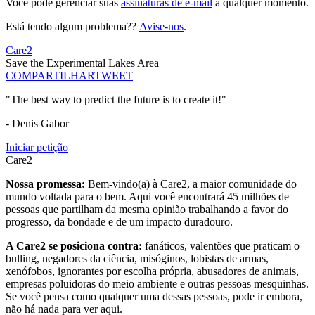
Você pode gerenciar suas
assinaturas de e-mail
a qualquer momento.
Está tendo algum problema??
Avise-nos
.
Care2
Save the Experimental Lakes Area
COMPARTILHAR
TWEET
"The best way to predict the future is to create it!"
- Denis Gabor
Iniciar petição
Care2
Nossa promessa:
Bem-vindo(a) à Care2, a maior comunidade do
mundo voltada para o bem. Aqui você encontrará 45 milhões de
pessoas que partilham da mesma opinião trabalhando a favor do
progresso, da bondade e de um impacto duradouro.
A Care2 se posiciona contra:
fanáticos, valentões que praticam o
bulling, negadores da ciência, misóginos, lobistas de armas,
xenófobos, ignorantes por escolha própria, abusadores de animais,
empresas poluidoras do meio ambiente e outras pessoas mesquinhas.
Se você pensa como qualquer uma dessas pessoas, pode ir embora,
não há nada para ver aqui.