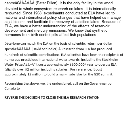
centreâ€ÂÂÂÂÂÂ (Peter Dillon). It is the only facility in the world
devoted to whole-ecosystem research on lakes. It is internationally
renowned. Since 1968, experiments conducted at ELA have led to
national and international policy changes that have helped us manage
algal blooms and facilitate the recovery of acidified lakes. Because of
ELA, we have a better understanding of the effects of reservoir
development and mercury emissions. We know that synthetic
hormones from birth control pills affect fish populations.
â€œ
None can match the ELA on the basis of scientific return per dollar
spentâ€ÂÂÂÂÂÂ (David Schindler).Â
Research from ELA has produced
hundreds of scientific contributions. ELA scientists have been the recipients of
numerous prestigious international water awards, including the Stockholm
Water Prize.Ã¢â‚¬Â¨It costs approximately $600,000/ year to operate ELA
(slightly over $2 million including salaries). For reference, it cost
approximately $2 million to build a man-made lake for the G20 summit.
Recognizing the above, we, the undersigned, call on the Government of
Canada to
REVERSE THE DECISION TO CLOSE THE ELA RESEARCH STATION