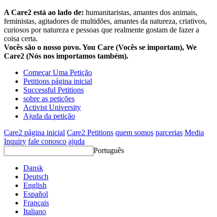
A Care2 está ao lado de:
humanitaristas, amantes dos animais,
feministas, agitadores de multidões, amantes da natureza, criativos,
curiosos por natureza e pessoas que realmente gostam de fazer a
coisa certa.
Vocês são o nosso povo. You Care (Vocês se importam), We
Care2 (Nós nos importamos também).
Começar Uma Petição
Petitions página inicial
Successful Petitions
sobre as petições
Activist University
Ajuda da petição
Care2 página inicial
Care2 Petitions
quem somos
parcerias
Media
Inquiry
fale conosco
ajuda
Português
Dansk
Deutsch
English
Español
Français
Italiano