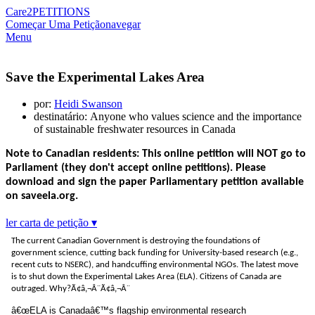
Care2
PETITIONS
Começar Uma Petição
navegar
Menu
Save the Experimental Lakes Area
por:
Heidi Swanson
destinatário: Anyone who values science and the importance
of sustainable freshwater resources in Canada
Note to Canadian residents: This online petition will NOT go to
Parliament (they don't accept online petitions). Please
download and sign the paper Parliamentary petition available
on saveela.org.
ler carta de petição ▾
The current Canadian Government is destroying the foundations of
government science, cutting back funding for University-based research (e.g.,
recent cuts to NSERC), and handcuffing environmental NGOs. The latest move
is to shut down the Experimental Lakes Area (ELA). Citizens of Canada are
outraged. Why?
Ã¢â‚¬Â¨Ã¢â‚¬Â¨
â€œELA is Canadaâ€™s flagship environmental research