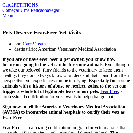
Care2
PETITIONS
Começar Uma Petição
navegar
Menu
Pets Deserve Fear-Free Vet Visits
por:
Care2 Team
destinatário: American Veterinary Medical Association
If you are or have ever been a pet owner, you know how
torturous going to the vet can be for some animals.
Even though
we take our beloved, furry friends to the veterinary to keep them
healthy, they don't always know or understand that -- and from their
perspective, vet experiences can be terrifying.
Especially for rescue
animals with a history of abuse or neglect, going to the vet can
trigger a whole lot of legitimate fears in our pets.
Fear Free
, a
professional certification for vets, wants to help change that.
Sign now to tell the American Veterinary Medical Association
(AVMA) to incentivize animal hospitals to certify their vets as
Fear Free!
Fear Free is an amazing certification program for veterinarians that
can reduce fear, anxiety, and stress for all those involved.
The