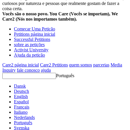
curiosos por natureza e pessoas que realmente gostam de fazer a
coisa certa.
Vocês são o nosso povo. You Care (Vocês se importam), We
Care2 (Nós nos importamos também).
Começar Uma Petição
Petitions página inicial
Successful Petitions
sobre as petições
Activist University
Ajuda da petição
Care2 página inicial
Care2 Petitions
quem somos
parcerias
Media
Inquiry
fale conosco
ajuda
Português
Dansk
Deutsch
English
Español
Français
Italiano
Nederlands
Português
Svenska