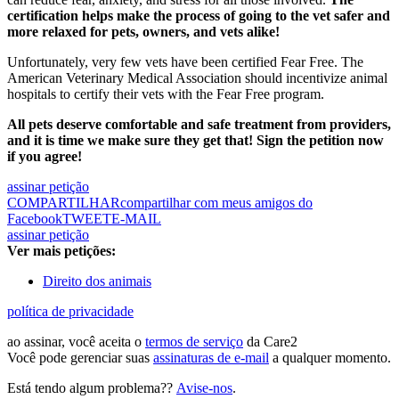
certification helps make the process of going to the vet safer and
more relaxed for pets, owners, and vets alike!
Unfortunately, very few vets have been certified Fear Free.
The
American Veterinary Medical Association should incentivize animal
hospitals to certify their vets with the Fear Free program.
All pets deserve comfortable and safe treatment from providers,
and it is time we make sure they get that! Sign the petition now
if you agree!
assinar petição
COMPARTILHAR
compartilhar com meus amigos do
Facebook
TWEET
E-MAIL
assinar petição
Ver mais petições:
Direito dos animais
política de privacidade
ao assinar, você aceita o
termos de serviço
da Care2
Você pode gerenciar suas
assinaturas de e-mail
a qualquer momento.
Está tendo algum problema??
Avise-nos
.