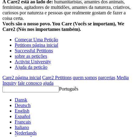
A Care2 está ao lado de:
humanitaristas, amantes dos animais,
feministas, agitadores de multidões, amantes da natureza, criativos,
curiosos por natureza e pessoas que realmente gostam de fazer a
coisa certa.
Vocês são o nosso povo. You Care (Vocês se importam), We
Care2 (Nós nos importamos também).
Começar Uma Petição
Petitions página inicial
Successful Petitions
sobre as petições
Activist University
Ajuda da petição
Care2 página inicial
Care2 Petitions
quem somos
parcerias
Media
Inquiry
fale conosco
ajuda
Português
Dansk
Deutsch
English
Español
Français
Italiano
Nederlands