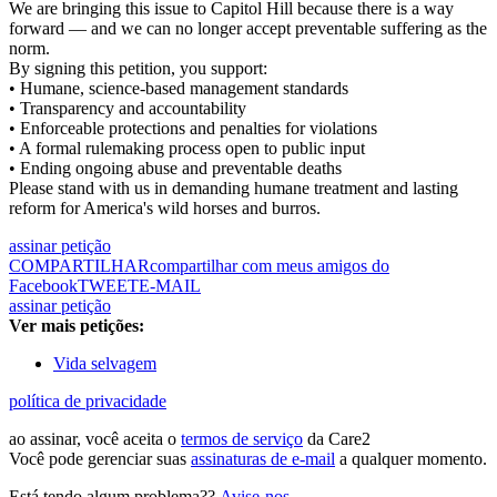
We are bringing this issue to Capitol Hill because there is a way
forward — and we can no longer accept preventable suffering as the
norm.
By signing this petition, you support:
• Humane, science-based management standards
• Transparency and accountability
• Enforceable protections and penalties for violations
• A formal rulemaking process open to public input
• Ending ongoing abuse and preventable deaths
Please stand with us in demanding humane treatment and lasting
reform for America's wild horses and burros.
assinar petição
COMPARTILHAR
compartilhar com meus amigos do
Facebook
TWEET
E-MAIL
assinar petição
Ver mais petições:
Vida selvagem
política de privacidade
ao assinar, você aceita o
termos de serviço
da Care2
Você pode gerenciar suas
assinaturas de e-mail
a qualquer momento.
Está tendo algum problema??
Avise-nos
.