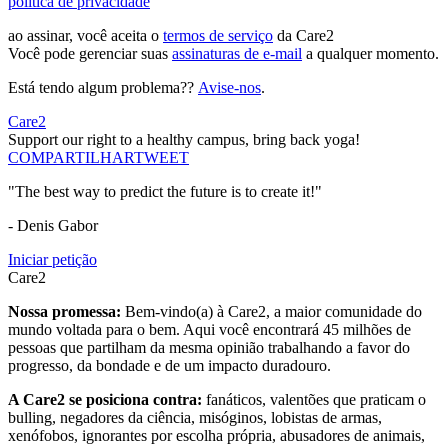
política de privacidade
ao assinar, você aceita o
termos de serviço
da Care2
Você pode gerenciar suas
assinaturas de e-mail
a qualquer momento.
Está tendo algum problema??
Avise-nos
.
Care2
Support our right to a healthy campus, bring back yoga!
COMPARTILHAR
TWEET
"The best way to predict the future is to create it!"
- Denis Gabor
Iniciar petição
Care2
Nossa promessa:
Bem-vindo(a) à Care2, a maior comunidade do
mundo voltada para o bem. Aqui você encontrará 45 milhões de
pessoas que partilham da mesma opinião trabalhando a favor do
progresso, da bondade e de um impacto duradouro.
A Care2 se posiciona contra:
fanáticos, valentões que praticam o
bulling, negadores da ciência, misóginos, lobistas de armas,
xenófobos, ignorantes por escolha própria, abusadores de animais,