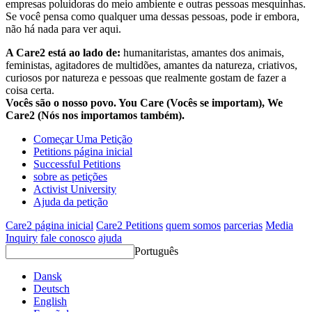
empresas poluidoras do meio ambiente e outras pessoas mesquinhas.
Se você pensa como qualquer uma dessas pessoas, pode ir embora,
não há nada para ver aqui.
A Care2 está ao lado de:
humanitaristas, amantes dos animais,
feministas, agitadores de multidões, amantes da natureza, criativos,
curiosos por natureza e pessoas que realmente gostam de fazer a
coisa certa.
Vocês são o nosso povo. You Care (Vocês se importam), We
Care2 (Nós nos importamos também).
Começar Uma Petição
Petitions página inicial
Successful Petitions
sobre as petições
Activist University
Ajuda da petição
Care2 página inicial
Care2 Petitions
quem somos
parcerias
Media
Inquiry
fale conosco
ajuda
Português
Dansk
Deutsch
English