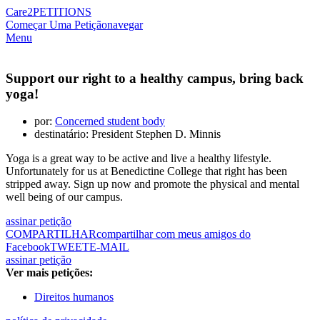
Care2
PETITIONS
Começar Uma Petição
navegar
Menu
Support our right to a healthy campus, bring back
yoga!
por:
Concerned student body
destinatário: President Stephen D. Minnis
Yoga is a great way to be active and live a healthy lifestyle.
Unfortunately for us at Benedictine College that right has been
stripped away. Sign up now and promote the physical and mental
well being of our campus.
assinar petição
COMPARTILHAR
compartilhar com meus amigos do
Facebook
TWEET
E-MAIL
assinar petição
Ver mais petições:
Direitos humanos