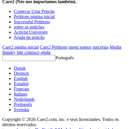
Care2 (Nós nos importamos também).
Começar Uma Petição
Petitions página inicial
Successful Petitions
sobre as petições
Activist University
Ajuda da petição
Care2 página inicial
Care2 Petitions
quem somos
parcerias
Media
Inquiry
fale conosco
ajuda
Português
Dansk
Deutsch
English
Español
Français
Italiano
Nederlands
Português
Svenska
Copyright © 2026 Care2.com, inc. e seus licenciantes. Todos os
direitos reservados