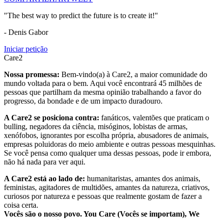
"The best way to predict the future is to create it!"
- Denis Gabor
Iniciar petição
Care2
Nossa promessa:
Bem-vindo(a) à Care2, a maior comunidade do
mundo voltada para o bem. Aqui você encontrará 45 milhões de
pessoas que partilham da mesma opinião trabalhando a favor do
progresso, da bondade e de um impacto duradouro.
A Care2 se posiciona contra:
fanáticos, valentões que praticam o
bulling, negadores da ciência, misóginos, lobistas de armas,
xenófobos, ignorantes por escolha própria, abusadores de animais,
empresas poluidoras do meio ambiente e outras pessoas mesquinhas.
Se você pensa como qualquer uma dessas pessoas, pode ir embora,
não há nada para ver aqui.
A Care2 está ao lado de:
humanitaristas, amantes dos animais,
feministas, agitadores de multidões, amantes da natureza, criativos,
curiosos por natureza e pessoas que realmente gostam de fazer a
coisa certa.
Vocês são o nosso povo. You Care (Vocês se importam), We