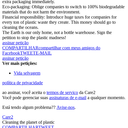
extra packaging immediately.
​Eco-packaging: Oblige companies to switch to 100% biodegradable
materials that do not harm the environment.
​Financial responsibility: Introduce huge taxes for companies for
every ton of plastic waste they create. This money should go to
cleaning the oceans.
The Earth is our only home, not a bottle warehouse. Sign the
petition to stop the plastic madness!
assinar petição
COMPARTILHAR
compartilhar com meus amigos do
Facebook
TWEET
E-MAIL
assinar petição
Ver mais petições:
Vida selvagem
política de privacidade
ao assinar, você aceita o
termos de serviço
da Care2
Você pode gerenciar suas
assinaturas de e-mail
a qualquer momento.
Está tendo algum problema??
Avise-nos
.
Care2
Cleaning the planet of plastic
COMPARTILHAR
TWEET