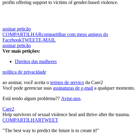
profits offering support to victims of gender-based violence.
assinar petição
COMPARTILHAR
compartilhar com meus amigos do
Facebook
TWEET
E-MAIL
assinar petição
Ver mais petições:
Direitos das mulheres
política de privacidade
ao assinar, você aceita o
termos de serviço
da Care2
Você pode gerenciar suas
assinaturas de e-mail
a qualquer momento.
Está tendo algum problema??
Avise-nos
.
Care2
Help survivors of sexual violence heal and thrive after the trauma.
COMPARTILHAR
TWEET
"The best way to predict the future is to create it!"