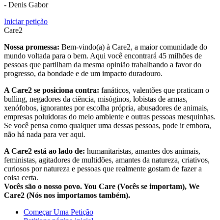
- Denis Gabor
Iniciar petição
Care2
Nossa promessa:
Bem-vindo(a) à Care2, a maior comunidade do
mundo voltada para o bem. Aqui você encontrará 45 milhões de
pessoas que partilham da mesma opinião trabalhando a favor do
progresso, da bondade e de um impacto duradouro.
A Care2 se posiciona contra:
fanáticos, valentões que praticam o
bulling, negadores da ciência, misóginos, lobistas de armas,
xenófobos, ignorantes por escolha própria, abusadores de animais,
empresas poluidoras do meio ambiente e outras pessoas mesquinhas.
Se você pensa como qualquer uma dessas pessoas, pode ir embora,
não há nada para ver aqui.
A Care2 está ao lado de:
humanitaristas, amantes dos animais,
feministas, agitadores de multidões, amantes da natureza, criativos,
curiosos por natureza e pessoas que realmente gostam de fazer a
coisa certa.
Vocês são o nosso povo. You Care (Vocês se importam), We
Care2 (Nós nos importamos também).
Começar Uma Petição