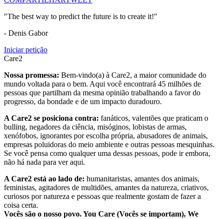
"The best way to predict the future is to create it!"
- Denis Gabor
Iniciar petição
Care2
Nossa promessa:
Bem-vindo(a) à Care2, a maior comunidade do
mundo voltada para o bem. Aqui você encontrará 45 milhões de
pessoas que partilham da mesma opinião trabalhando a favor do
progresso, da bondade e de um impacto duradouro.
A Care2 se posiciona contra:
fanáticos, valentões que praticam o
bulling, negadores da ciência, misóginos, lobistas de armas,
xenófobos, ignorantes por escolha própria, abusadores de animais,
empresas poluidoras do meio ambiente e outras pessoas mesquinhas.
Se você pensa como qualquer uma dessas pessoas, pode ir embora,
não há nada para ver aqui.
A Care2 está ao lado de:
humanitaristas, amantes dos animais,
feministas, agitadores de multidões, amantes da natureza, criativos,
curiosos por natureza e pessoas que realmente gostam de fazer a
coisa certa.
Vocês são o nosso povo. You Care (Vocês se importam), We