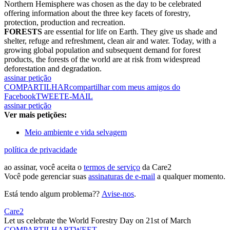
Northern Hemisphere was chosen as the day to be celebrated
offering information about the three key facets of forestry,
protection, production and recreation.
FORESTS
are essential for life on Earth. They give us shade and
shelter, refuge and refreshment, clean air and water. Today, with a
growing global population and subsequent demand for forest
products, the forests of the world are at risk from widespread
deforestation and degradation.
assinar petição
COMPARTILHAR
compartilhar com meus amigos do
Facebook
TWEET
E-MAIL
assinar petição
Ver mais petições:
Meio ambiente e vida selvagem
política de privacidade
ao assinar, você aceita o
termos de serviço
da Care2
Você pode gerenciar suas
assinaturas de e-mail
a qualquer momento.
Está tendo algum problema??
Avise-nos
.
Care2
Let us celebrate the World Forestry Day on 21st of March
COMPARTILHAR
TWEET