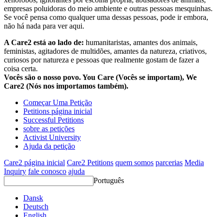
empresas poluidoras do meio ambiente e outras pessoas mesquinhas.
Se você pensa como qualquer uma dessas pessoas, pode ir embora,
não há nada para ver aqui.
A Care2 está ao lado de:
humanitaristas, amantes dos animais,
feministas, agitadores de multidões, amantes da natureza, criativos,
curiosos por natureza e pessoas que realmente gostam de fazer a
coisa certa.
Vocês são o nosso povo. You Care (Vocês se importam), We
Care2 (Nós nos importamos também).
Começar Uma Petição
Petitions página inicial
Successful Petitions
sobre as petições
Activist University
Ajuda da petição
Care2 página inicial
Care2 Petitions
quem somos
parcerias
Media
Inquiry
fale conosco
ajuda
Português
Dansk
Deutsch
English