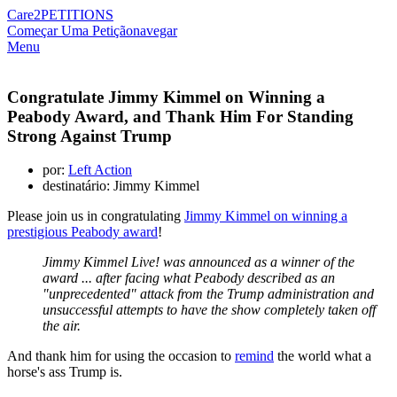
Care2
PETITIONS
Começar Uma Petição
navegar
Menu
Congratulate Jimmy Kimmel on Winning a
Peabody Award, and Thank Him For Standing
Strong Against Trump
por:
Left Action
destinatário: Jimmy Kimmel
Please join us in congratulating
Jimmy Kimmel on winning a
prestigious Peabody award
!
Jimmy Kimmel Live! was announced as a winner of the
award ... after facing what Peabody described as an
"unprecedented" attack from the Trump administration and
unsuccessful attempts to have the show completely taken off
the air.
And thank him for using the occasion to
remind
the world what a
horse's ass Trump is.