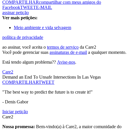
COMPARTILHAR
compartilhar com meus amigos do
Facebook
TWEET
E-MAIL
assinar petição
Ver mais petições:
Meio ambiente e vida selvagem
política de privacidade
ao assinar, você aceita o
termos de serviço
da Care2
Você pode gerenciar suas
assinaturas de e-mail
a qualquer momento.
Está tendo algum problema??
Avise-nos
.
Care2
Demand an End To Unsafe Intersections In Las Vegas
COMPARTILHAR
TWEET
"The best way to predict the future is to create it!"
- Denis Gabor
Iniciar petição
Care2
Nossa promessa:
Bem-vindo(a) à Care2, a maior comunidade do