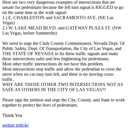
Here are two very dangerous examples of intersections that are
unsafe for pedestrians because the left turn signal is RIGGED to go
on the same time as the walk signal:
1.) E. CHARLESTON and SACRAMENTO AVE. (NE Las
Vegas)
2.) W. LAKE MEAD BLVD. and GATEWAY PLAZA ST. (NW
Las Vegas, before Summerlin)
We need to urge the Clark County Commisioners, Nevada Dept. Of
Public Safety, Dept. Of Transportation, the City of Las Vegas, and
THE STATE OF NEVADA to fix these traffic signals and make
these intersections safer and less frightening for pedestrians.
Most other traffic intersections do not have this problem.
Most intersections stop traffic and allow the pedestrian to cross the
street when no car may turn left, and there is no moving cross-
traffic.
WHY ARE THOSE OTHER TWO INTERSECTIONS NOT AS
SAFE AS OTHERS IN THE CITY OF LAS VEGAS??
Please sign the petition and urge the City, County, and State to work
together to protect the lives of pedestrians.
Thank You
assinar petição