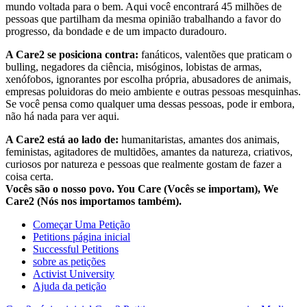
mundo voltada para o bem. Aqui você encontrará 45 milhões de
pessoas que partilham da mesma opinião trabalhando a favor do
progresso, da bondade e de um impacto duradouro.
A Care2 se posiciona contra:
fanáticos, valentões que praticam o
bulling, negadores da ciência, misóginos, lobistas de armas,
xenófobos, ignorantes por escolha própria, abusadores de animais,
empresas poluidoras do meio ambiente e outras pessoas mesquinhas.
Se você pensa como qualquer uma dessas pessoas, pode ir embora,
não há nada para ver aqui.
A Care2 está ao lado de:
humanitaristas, amantes dos animais,
feministas, agitadores de multidões, amantes da natureza, criativos,
curiosos por natureza e pessoas que realmente gostam de fazer a
coisa certa.
Vocês são o nosso povo. You Care (Vocês se importam), We
Care2 (Nós nos importamos também).
Começar Uma Petição
Petitions página inicial
Successful Petitions
sobre as petições
Activist University
Ajuda da petição