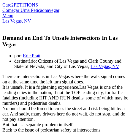
Care2
PETITIONS
Começar Uma Petição
navegar
Menu
Las Vegas, NV
Demand an End To Unsafe Intersections In Las
Vegas
por:
Eric Pratt
destinatário: Citizens of Las Vegas and Clark County and
State of Nevada, and City of Las Vegas,
Las Vegas, NV
There are intersections in Las Vegas where the walk signal comes
on at the same time the left turn signal does.
It is unsafe. It is a frightening experience.Las Vegas is one of the
leading cities in the nation, if not the TOP leading city, for traffic
fatalities (including HIT AND RUN deaths, some of which may be
murders) and pedestrian deaths.
No one should be forced to cross the street and risk being hit by a
car. And sadly, many drivers here do not wait, do not stop, and do
not pay attention.
But that is a separate problem in itself.
Back to the issue of pedestrian safety at intersections.