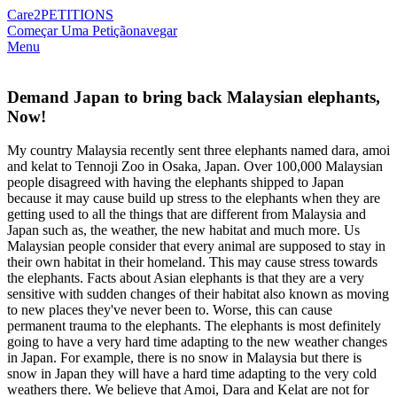
Care2
PETITIONS
Começar Uma Petição
navegar
Menu
Demand Japan to bring back Malaysian elephants,
Now!
My country Malaysia recently sent three elephants named dara, amoi
and kelat to Tennoji Zoo in Osaka, Japan. Over 100,000 Malaysian
people disagreed with having the elephants shipped to Japan
because it may cause build up stress to the elephants when they are
getting used to all the things that are different from Malaysia and
Japan such as, the weather, the new habitat and much more. Us
Malaysian people consider that every animal are supposed to stay in
their own habitat in their homeland. This may cause stress towards
the elephants. Facts about Asian elephants is that they are a very
sensitive with sudden changes of their habitat also known as moving
to new places they've never been to. Worse, this can cause
permanent trauma to the elephants. The elephants is most definitely
going to have a very hard time adapting to the new weather changes
in Japan. For example, there is no snow in Malaysia but there is
snow in Japan they will have a hard time adapting to the very cold
weathers there. We believe that Amoi, Dara and Kelat are not for