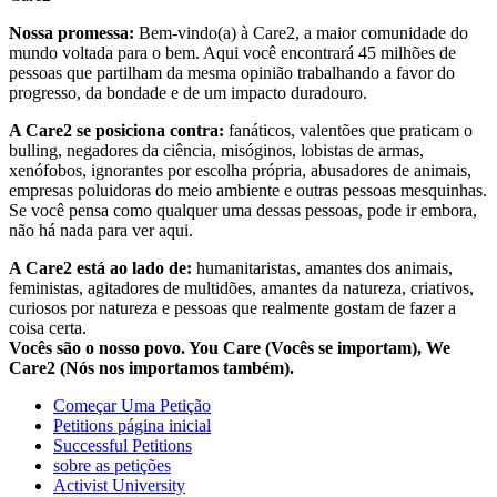
Nossa promessa:
Bem-vindo(a) à Care2, a maior comunidade do
mundo voltada para o bem. Aqui você encontrará 45 milhões de
pessoas que partilham da mesma opinião trabalhando a favor do
progresso, da bondade e de um impacto duradouro.
A Care2 se posiciona contra:
fanáticos, valentões que praticam o
bulling, negadores da ciência, misóginos, lobistas de armas,
xenófobos, ignorantes por escolha própria, abusadores de animais,
empresas poluidoras do meio ambiente e outras pessoas mesquinhas.
Se você pensa como qualquer uma dessas pessoas, pode ir embora,
não há nada para ver aqui.
A Care2 está ao lado de:
humanitaristas, amantes dos animais,
feministas, agitadores de multidões, amantes da natureza, criativos,
curiosos por natureza e pessoas que realmente gostam de fazer a
coisa certa.
Vocês são o nosso povo. You Care (Vocês se importam), We
Care2 (Nós nos importamos também).
Começar Uma Petição
Petitions página inicial
Successful Petitions
sobre as petições
Activist University