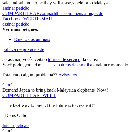
sale and will never be they will always belong to Malaysia.
assinar petição
COMPARTILHAR
compartilhar com meus amigos do
Facebook
TWEET
E-MAIL
assinar petição
Ver mais petições:
Direito dos animais
política de privacidade
ao assinar, você aceita o
termos de serviço
da Care2
Você pode gerenciar suas
assinaturas de e-mail
a qualquer momento.
Está tendo algum problema??
Avise-nos
.
Care2
Demand Japan to bring back Malaysian elephants, Now!
COMPARTILHAR
TWEET
"The best way to predict the future is to create it!"
- Denis Gabor
Iniciar petição
Care2