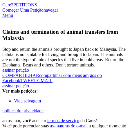
Care2
PETITIONS
Começar Uma Petição
navegar
Menu
Claims and termination of animal transfers from
Malaysia
Stop and return the animals brought to Japan back to Malaysia. The
habitat is not suitable for living and brought to Japan. The animals
are not the type of animal species that live in cold areas. Return the
Elephants, Bears and others. Don't torture animals.
assinar petição
COMPARTILHAR
compartilhar com meus amigos do
Facebook
TWEET
E-MAIL
assinar petição
Ver mais petições:
Vida selvagem
política de privacidade
ao assinar, você aceita o
termos de serviço
da Care2
Você pode gerenciar suas
assinaturas de e-mail
a qualquer momento.