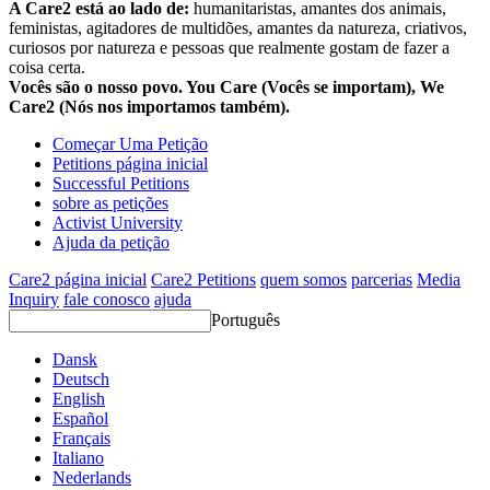
A Care2 está ao lado de:
humanitaristas, amantes dos animais,
feministas, agitadores de multidões, amantes da natureza, criativos,
curiosos por natureza e pessoas que realmente gostam de fazer a
coisa certa.
Vocês são o nosso povo. You Care (Vocês se importam), We
Care2 (Nós nos importamos também).
Começar Uma Petição
Petitions página inicial
Successful Petitions
sobre as petições
Activist University
Ajuda da petição
Care2 página inicial
Care2 Petitions
quem somos
parcerias
Media
Inquiry
fale conosco
ajuda
Português
Dansk
Deutsch
English
Español
Français
Italiano
Nederlands