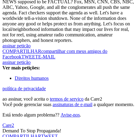
NEWS supposed to be FACTUAL? Fox, MSN, CNN, CBS, NBC,
ABC, Yahoo, Google, and all the conglomerates all push the same
agenda. Fact checkers support the agenda as well. Let's have a
worldwide tell-a-vision shutdown. None of the information does
anyone any good or helps protect us from anything. Let's focus on
local/neighborhood information that may impact our lives for real,
not for reel, using amateur radio communication, amateur
photographers, and honest reporters.
assinar petição
COMPARTILHAR
compartilhar com meus amigos do
Facebook
TWEET
E-MAIL
assinar petição
Ver mais petições:
Direitos humanos
política de privacidade
ao assinar, você aceita o
termos de serviço
da Care2
Você pode gerenciar suas
assinaturas de e-mail
a qualquer momento.
Está tendo algum problema??
Avise-nos
.
Care2
Demand To Stop Propaganda!
COMPARTILHAR
TWEET