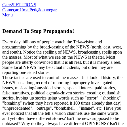
Care2
PETITIONS
Começar Uma Petição
navegar
Menu
Demand To Stop Propaganda!
Every day, billions of people watch the Tel-a-vision and
programming by the broad-casting of the NEWS (north, east, west,
and south). Notice the spelling of NEWS, broadcasting spells upon
the masses. Most of what we see on the NEWS is theater. Most
people are utterly convinced that it is all real, but it is merely a reel.
Some local NEWS may be actual incidents, but often they are
reporting one-sided stories.
These tactics are used to control the masses. Just look at history, the
NEWS has a long record of reporting improperly investigated
issues, misleading/one-sided stories, special interest paid stories,
false narratives, political agenda-driven stories, creating outlandish
stories, hyping up stories using words such as "terror", "shocking"
"breaking" (when they have reported it 100 times already that day)
"unprecedented", "outrage", "bombshell", "insane", etc. Have you
ever noticed that all the tell-a-vision channels use the same words
and yet often have different stories? Isn't the news supposed to be
unbiased? Why do they always have different OPINIONS? Isn't the