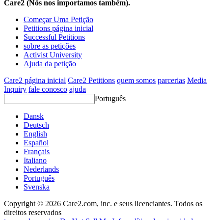
Care2 (Nós nos importamos também).
Começar Uma Petição
Petitions página inicial
Successful Petitions
sobre as petições
Activist University
Ajuda da petição
Care2 página inicial
Care2 Petitions
quem somos
parcerias
Media
Inquiry
fale conosco
ajuda
Português
Dansk
Deutsch
English
Español
Français
Italiano
Nederlands
Português
Svenska
Copyright © 2026 Care2.com, inc. e seus licenciantes. Todos os
direitos reservados