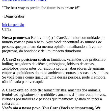
"The best way to predict the future is to create it!"
- Denis Gabor
Iniciar petição
Care2
Nossa promessa:
Bem-vindo(a) à Care2, a maior comunidade do
mundo voltada para o bem. Aqui você encontrará 45 milhões de
pessoas que partilham da mesma opinião trabalhando a favor do
progresso, da bondade e de um impacto duradouro.
A Care2 se posiciona contra:
fanáticos, valentões que praticam o
bulling, negadores da ciência, misóginos, lobistas de armas,
xenófobos, ignorantes por escolha própria, abusadores de animais,
empresas poluidoras do meio ambiente e outras pessoas mesquinhas.
Se você pensa como qualquer uma dessas pessoas, pode ir embora,
não há nada para ver aqui.
A Care2 está ao lado de:
humanitaristas, amantes dos animais,
feministas, agitadores de multidões, amantes da natureza, criativos,
curiosos por natureza e pessoas que realmente gostam de fazer a
coisa certa.
Vocês são o nosso povo. You Care (Vocês se importam), We