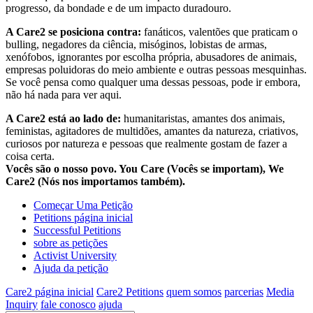
progresso, da bondade e de um impacto duradouro.
A Care2 se posiciona contra:
fanáticos, valentões que praticam o
bulling, negadores da ciência, misóginos, lobistas de armas,
xenófobos, ignorantes por escolha própria, abusadores de animais,
empresas poluidoras do meio ambiente e outras pessoas mesquinhas.
Se você pensa como qualquer uma dessas pessoas, pode ir embora,
não há nada para ver aqui.
A Care2 está ao lado de:
humanitaristas, amantes dos animais,
feministas, agitadores de multidões, amantes da natureza, criativos,
curiosos por natureza e pessoas que realmente gostam de fazer a
coisa certa.
Vocês são o nosso povo. You Care (Vocês se importam), We
Care2 (Nós nos importamos também).
Começar Uma Petição
Petitions página inicial
Successful Petitions
sobre as petições
Activist University
Ajuda da petição
Care2 página inicial
Care2 Petitions
quem somos
parcerias
Media
Inquiry
fale conosco
ajuda