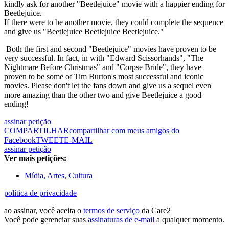
kindly ask for another "Beetlejuice" movie with a happier ending for
Beetlejuice.
If there were to be another movie, they could complete the sequence
and give us "Beetlejuice Beetlejuice Beetlejuice."
Both the first and second "Beetlejuice" movies have proven to be
very successful. In fact, in with "Edward Scissorhands", "The
Nightmare Before Christmas" and "Corpse Bride", they have
proven to be some of Tim Burton's most successful and iconic
movies. Please don't let the fans down and give us a sequel even
more amazing than the other two and give Beetlejuice a good
ending!
assinar petição
COMPARTILHAR
compartilhar com meus amigos do
Facebook
TWEET
E-MAIL
assinar petição
Ver mais petições:
Mídia, Artes, Cultura
política de privacidade
ao assinar, você aceita o
termos de serviço
da Care2
Você pode gerenciar suas
assinaturas de e-mail
a qualquer momento.