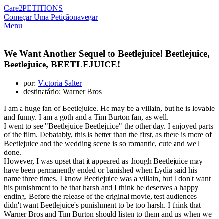
Care2
PETITIONS
Começar Uma Petição
navegar
Menu
We Want Another Sequel to Beetlejuice! Beetlejuice,
Beetlejuice, BEETLEJUICE!
por:
Victoria Salter
destinatário: Warner Bros
I am a huge fan of Beetlejuice. He may be a villain, but he is lovable
and funny. I am a goth and a Tim Burton fan, as well.
I went to see "Beetlejuice Beetlejuice" the other day. I enjoyed parts
of the film. Debatably, this is better than the first, as there is more of
Beetlejuice and the wedding scene is so romantic, cute and well
done.
However, I was upset that it appeared as though Beetlejuice may
have been permanently ended or banished when Lydia said his
name three times. I know Beetlejuice was a villain, but I don't want
his punishment to be that harsh and I think he deserves a happy
ending. Before the release of the original movie, test audiences
didn't want Beetlejuice's punishment to be too harsh. I think that
Warner Bros and Tim Burton should listen to them and us when we