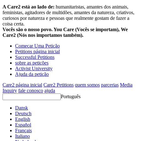
A Care2 está ao lado de:
humanitaristas, amantes dos animais,
feministas, agitadores de multidões, amantes da natureza, criativos,
curiosos por natureza e pessoas que realmente gostam de fazer a
coisa certa.
Vocês são o nosso povo. You Care (Vocês se importam), We
Care2 (Nós nos importamos também).
Começar Uma Petição
Petitions página inicial
Successful Petitions
sobre as petições
Activist University
Ajuda da petição
Care2 página inicial
Care2 Petitions
quem somos
parcerias
Media
Inquiry
fale conosco
ajuda
Português
Dansk
Deutsch
English
Español
Français
Italiano