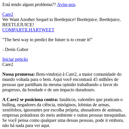
Está tendo algum problema??
Avise-nos
.
Care2
We Want Another Sequel to Beetlejuice! Beetlejuice, Beetlejuice,
BEETLEJUICE!
COMPARTILHAR
TWEET
"The best way to predict the future is to create it!"
- Denis Gabor
Iniciar petição
Care2
Nossa promessa:
Bem-vindo(a) à Care2, a maior comunidade do
mundo voltada para o bem. Aqui você encontrará 45 milhões de
pessoas que partilham da mesma opinião trabalhando a favor do
progresso, da bondade e de um impacto duradouro.
A Care2 se posiciona contra:
fanáticos, valentões que praticam o
bulling, negadores da ciência, misóginos, lobistas de armas,
xenófobos, ignorantes por escolha própria, abusadores de animais,
empresas poluidoras do meio ambiente e outras pessoas mesquinhas.
Se você pensa como qualquer uma dessas pessoas, pode ir embora,
não há nada para ver aqui.