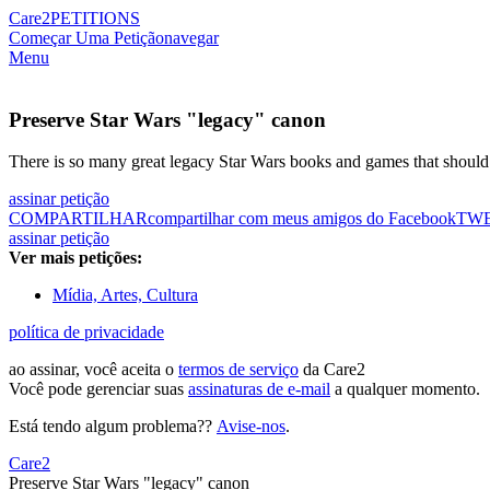
Care2
PETITIONS
Começar Uma Petição
navegar
Menu
Preserve Star Wars "legacy" canon
There is so many great legacy Star Wars books and games that should 
assinar petição
COMPARTILHAR
compartilhar com meus amigos do Facebook
TW
assinar petição
Ver mais petições:
Mídia, Artes, Cultura
política de privacidade
ao assinar, você aceita o
termos de serviço
da Care2
Você pode gerenciar suas
assinaturas de e-mail
a qualquer momento.
Está tendo algum problema??
Avise-nos
.
Care2
Preserve Star Wars "legacy" canon