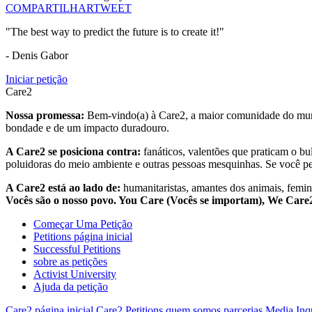
COMPARTILHAR
TWEET
"The best way to predict the future is to create it!"
- Denis Gabor
Iniciar petição
Care2
Nossa promessa:
Bem-vindo(a) à Care2, a maior comunidade do mund
bondade e de um impacto duradouro.
A Care2 se posiciona contra:
fanáticos, valentões que praticam o bu
poluidoras do meio ambiente e outras pessoas mesquinhas. Se você pe
A Care2 está ao lado de:
humanitaristas, amantes dos animais, femini
Vocês são o nosso povo. You Care (Vocês se importam), We Car
Começar Uma Petição
Petitions página inicial
Successful Petitions
sobre as petições
Activist University
Ajuda da petição
Care2 página inicial
Care2 Petitions
quem somos
parcerias
Media Inq