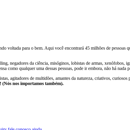
o voltada para o bem. Aqui você encontrará 45 milhões de pessoas qu
lling, negadores da ciência, misóginos, lobistas de armas, xenófobos, i
nsa como qualquer uma dessas pessoas, pode ir embora, não há nada pa
stas, agitadores de multidões, amantes da natureza, criativos, curiosos 
e2 (Nós nos importamos também).
uiry
fale conosco
ajuda