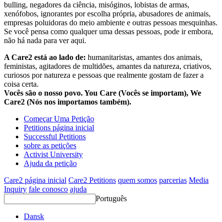
bulling, negadores da ciência, misóginos, lobistas de armas,
xenófobos, ignorantes por escolha própria, abusadores de animais,
empresas poluidoras do meio ambiente e outras pessoas mesquinhas.
Se você pensa como qualquer uma dessas pessoas, pode ir embora,
não há nada para ver aqui.
A Care2 está ao lado de:
humanitaristas, amantes dos animais,
feministas, agitadores de multidões, amantes da natureza, criativos,
curiosos por natureza e pessoas que realmente gostam de fazer a
coisa certa.
Vocês são o nosso povo. You Care (Vocês se importam), We
Care2 (Nós nos importamos também).
Começar Uma Petição
Petitions página inicial
Successful Petitions
sobre as petições
Activist University
Ajuda da petição
Care2 página inicial
Care2 Petitions
quem somos
parcerias
Media
Inquiry
fale conosco
ajuda
Português
Dansk