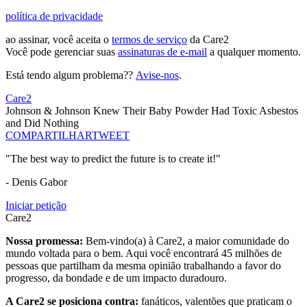
política de privacidade
ao assinar, você aceita o
termos de serviço
da Care2
Você pode gerenciar suas
assinaturas de e-mail
a qualquer momento.
Está tendo algum problema??
Avise-nos
.
Care2
Johnson & Johnson Knew Their Baby Powder Had Toxic Asbestos
and Did Nothing
COMPARTILHAR
TWEET
"The best way to predict the future is to create it!"
- Denis Gabor
Iniciar petição
Care2
Nossa promessa:
Bem-vindo(a) à Care2, a maior comunidade do
mundo voltada para o bem. Aqui você encontrará 45 milhões de
pessoas que partilham da mesma opinião trabalhando a favor do
progresso, da bondade e de um impacto duradouro.
A Care2 se posiciona contra:
fanáticos, valentões que praticam o