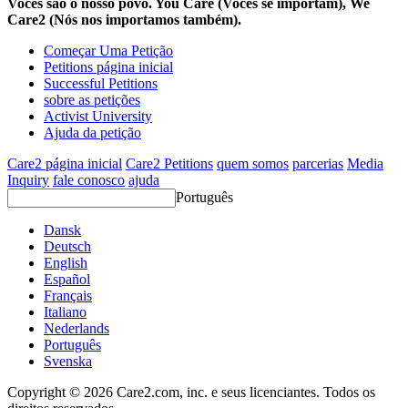
Vocês são o nosso povo. You Care (Vocês se importam), We
Care2 (Nós nos importamos também).
Começar Uma Petição
Petitions página inicial
Successful Petitions
sobre as petições
Activist University
Ajuda da petição
Care2 página inicial
Care2 Petitions
quem somos
parcerias
Media
Inquiry
fale conosco
ajuda
Português
Dansk
Deutsch
English
Español
Français
Italiano
Nederlands
Português
Svenska
Copyright © 2026 Care2.com, inc. e seus licenciantes. Todos os