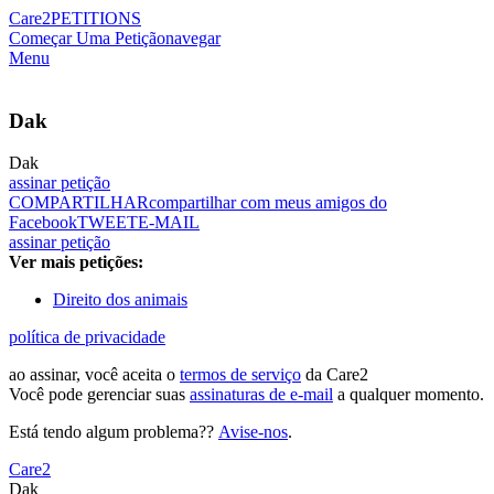
Care2
PETITIONS
Começar Uma Petição
navegar
Menu
Dak
Dak
assinar petição
COMPARTILHAR
compartilhar com meus amigos do
Facebook
TWEET
E-MAIL
assinar petição
Ver mais petições:
Direito dos animais
política de privacidade
ao assinar, você aceita o
termos de serviço
da Care2
Você pode gerenciar suas
assinaturas de e-mail
a qualquer momento.
Está tendo algum problema??
Avise-nos
.
Care2
Dak