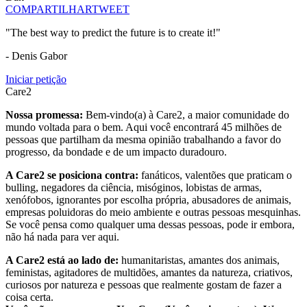
COMPARTILHAR
TWEET
"The best way to predict the future is to create it!"
- Denis Gabor
Iniciar petição
Care2
Nossa promessa:
Bem-vindo(a) à Care2, a maior comunidade do
mundo voltada para o bem. Aqui você encontrará 45 milhões de
pessoas que partilham da mesma opinião trabalhando a favor do
progresso, da bondade e de um impacto duradouro.
A Care2 se posiciona contra:
fanáticos, valentões que praticam o
bulling, negadores da ciência, misóginos, lobistas de armas,
xenófobos, ignorantes por escolha própria, abusadores de animais,
empresas poluidoras do meio ambiente e outras pessoas mesquinhas.
Se você pensa como qualquer uma dessas pessoas, pode ir embora,
não há nada para ver aqui.
A Care2 está ao lado de:
humanitaristas, amantes dos animais,
feministas, agitadores de multidões, amantes da natureza, criativos,
curiosos por natureza e pessoas que realmente gostam de fazer a
coisa certa.