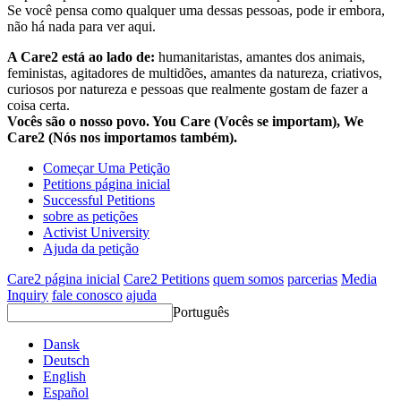
Se você pensa como qualquer uma dessas pessoas, pode ir embora,
não há nada para ver aqui.
A Care2 está ao lado de:
humanitaristas, amantes dos animais,
feministas, agitadores de multidões, amantes da natureza, criativos,
curiosos por natureza e pessoas que realmente gostam de fazer a
coisa certa.
Vocês são o nosso povo. You Care (Vocês se importam), We
Care2 (Nós nos importamos também).
Começar Uma Petição
Petitions página inicial
Successful Petitions
sobre as petições
Activist University
Ajuda da petição
Care2 página inicial
Care2 Petitions
quem somos
parcerias
Media
Inquiry
fale conosco
ajuda
Português
Dansk
Deutsch
English
Español