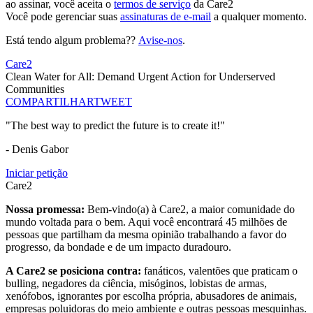
ao assinar, você aceita o
termos de serviço
da Care2
Você pode gerenciar suas
assinaturas de e-mail
a qualquer momento.
Está tendo algum problema??
Avise-nos
.
Care2
Clean Water for All: Demand Urgent Action for Underserved
Communities
COMPARTILHAR
TWEET
"The best way to predict the future is to create it!"
- Denis Gabor
Iniciar petição
Care2
Nossa promessa:
Bem-vindo(a) à Care2, a maior comunidade do
mundo voltada para o bem. Aqui você encontrará 45 milhões de
pessoas que partilham da mesma opinião trabalhando a favor do
progresso, da bondade e de um impacto duradouro.
A Care2 se posiciona contra:
fanáticos, valentões que praticam o
bulling, negadores da ciência, misóginos, lobistas de armas,
xenófobos, ignorantes por escolha própria, abusadores de animais,
empresas poluidoras do meio ambiente e outras pessoas mesquinhas.