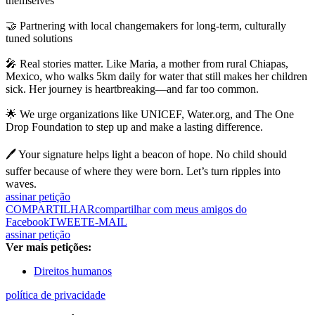
themselves
🤝 Partnering with local changemakers for long-term, culturally
tuned solutions
🎤 Real stories matter. Like Maria, a mother from rural Chiapas,
Mexico, who walks 5km daily for water that still makes her children
sick. Her journey is heartbreaking—and far too common.
🌟 We urge organizations like UNICEF, Water.org, and The One
Drop Foundation to step up and make a lasting difference.
🖊️ Your signature helps light a beacon of hope. No child should
suffer because of where they were born. Let’s turn ripples into
waves.
assinar petição
COMPARTILHAR
compartilhar com meus amigos do
Facebook
TWEET
E-MAIL
assinar petição
Ver mais petições:
Direitos humanos
política de privacidade