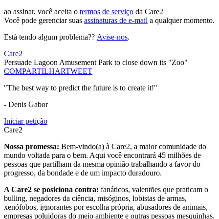
ao assinar, você aceita o
termos de serviço
da Care2
Você pode gerenciar suas
assinaturas de e-mail
a qualquer momento.
Está tendo algum problema??
Avise-nos
.
Care2
Persuade Lagoon Amusement Park to close down its "Zoo"
COMPARTILHAR
TWEET
"The best way to predict the future is to create it!"
- Denis Gabor
Iniciar petição
Care2
Nossa promessa:
Bem-vindo(a) à Care2, a maior comunidade do
mundo voltada para o bem. Aqui você encontrará 45 milhões de
pessoas que partilham da mesma opinião trabalhando a favor do
progresso, da bondade e de um impacto duradouro.
A Care2 se posiciona contra:
fanáticos, valentões que praticam o
bulling, negadores da ciência, misóginos, lobistas de armas,
xenófobos, ignorantes por escolha própria, abusadores de animais,
empresas poluidoras do meio ambiente e outras pessoas mesquinhas.