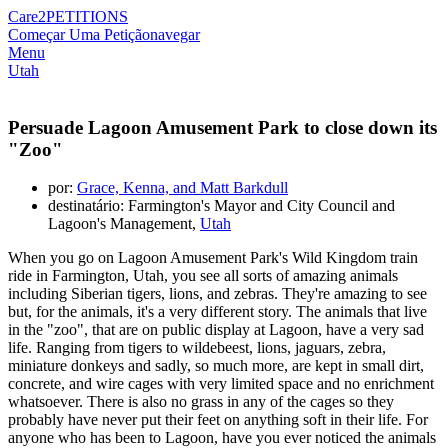
Care2
PETITIONS
Começar Uma Petição
navegar
Menu
Utah
Persuade Lagoon Amusement Park to close down its
"Zoo"
por:
Grace, Kenna, and Matt Barkdull
destinatário: Farmington's Mayor and City Council and
Lagoon's Management,
Utah
When you go on Lagoon Amusement Park's Wild Kingdom train
ride in Farmington, Utah, you see all sorts of amazing animals
including Siberian tigers, lions, and zebras. They're amazing to see
but, for the animals, it's a very different story. The animals that live
in the "zoo", that are on public display at Lagoon, have a very sad
life. Ranging from tigers to wildebeest, lions, jaguars, zebra,
miniature donkeys and sadly, so much more, are kept in small dirt,
concrete, and wire cages with very limited space and no enrichment
whatsoever. There is also no grass in any of the cages so they
probably have never put their feet on anything soft in their life. For
anyone who has been to Lagoon, have you ever noticed the animals