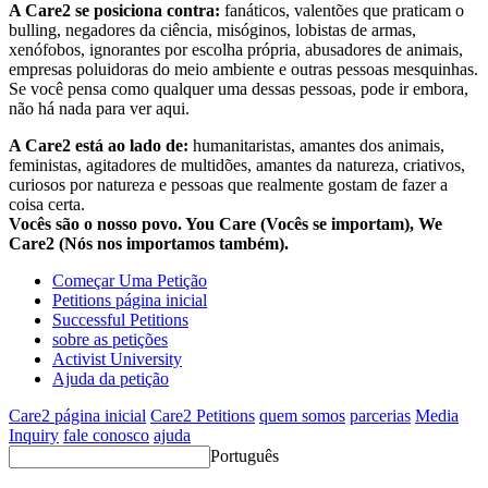
A Care2 se posiciona contra:
fanáticos, valentões que praticam o
bulling, negadores da ciência, misóginos, lobistas de armas,
xenófobos, ignorantes por escolha própria, abusadores de animais,
empresas poluidoras do meio ambiente e outras pessoas mesquinhas.
Se você pensa como qualquer uma dessas pessoas, pode ir embora,
não há nada para ver aqui.
A Care2 está ao lado de:
humanitaristas, amantes dos animais,
feministas, agitadores de multidões, amantes da natureza, criativos,
curiosos por natureza e pessoas que realmente gostam de fazer a
coisa certa.
Vocês são o nosso povo. You Care (Vocês se importam), We
Care2 (Nós nos importamos também).
Começar Uma Petição
Petitions página inicial
Successful Petitions
sobre as petições
Activist University
Ajuda da petição
Care2 página inicial
Care2 Petitions
quem somos
parcerias
Media
Inquiry
fale conosco
ajuda
Português