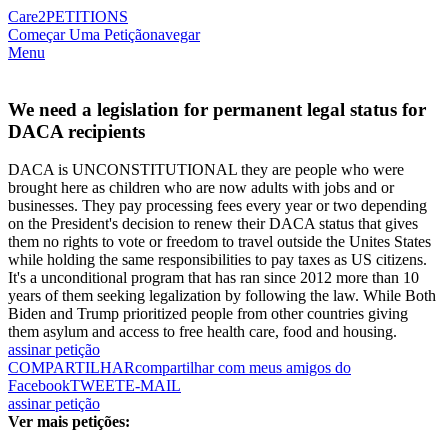
Care2
PETITIONS
Começar Uma Petição
navegar
Menu
We need a legislation for permanent legal status for
DACA recipients
DACA is UNCONSTITUTIONAL they are people who were
brought here as children who are now adults with jobs and or
businesses. They pay processing fees every year or two depending
on the President's decision to renew their DACA status that gives
them no rights to vote or freedom to travel outside the Unites States
while holding the same responsibilities to pay taxes as US citizens.
It's a unconditional program that has ran since 2012 more than 10
years of them seeking legalization by following the law. While Both
Biden and Trump prioritized people from other countries giving
them asylum and access to free health care, food and housing.
assinar petição
COMPARTILHAR
compartilhar com meus amigos do
Facebook
TWEET
E-MAIL
assinar petição
Ver mais petições: