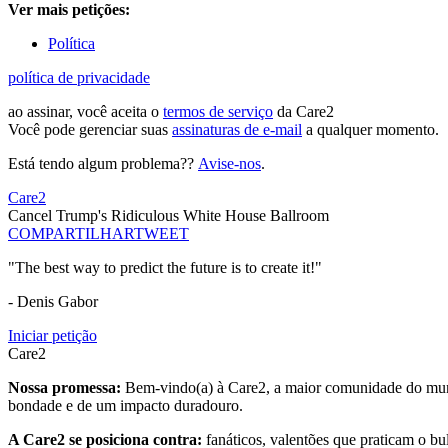
Ver mais petições:
Política
política de privacidade
ao assinar, você aceita o
termos de serviço
da Care2
Você pode gerenciar suas
assinaturas de e-mail
a qualquer momento.
Está tendo algum problema??
Avise-nos
.
Care2
Cancel Trump's Ridiculous White House Ballroom
COMPARTILHAR
TWEET
"The best way to predict the future is to create it!"
- Denis Gabor
Iniciar petição
Care2
Nossa promessa:
Bem-vindo(a) à Care2, a maior comunidade do mund
bondade e de um impacto duradouro.
A Care2 se posiciona contra:
fanáticos, valentões que praticam o bu