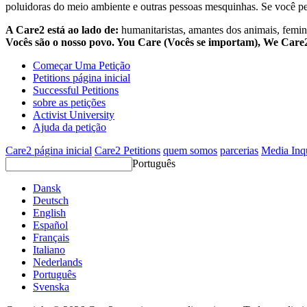
poluidoras do meio ambiente e outras pessoas mesquinhas. Se você pe
A Care2 está ao lado de:
humanitaristas, amantes dos animais, femini
Vocês são o nosso povo. You Care (Vocês se importam), We Car
Começar Uma Petição
Petitions página inicial
Successful Petitions
sobre as petições
Activist University
Ajuda da petição
Care2 página inicial
Care2 Petitions
quem somos
parcerias
Media Inq
Português
Dansk
Deutsch
English
Español
Français
Italiano
Nederlands
Português
Svenska