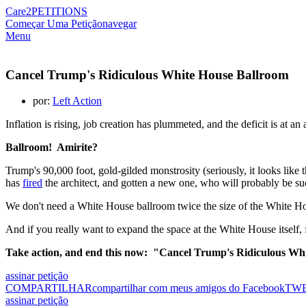
Care2
PETITIONS
Começar Uma Petição
navegar
Menu
Cancel Trump's Ridiculous White House Ballroom
por:
Left Action
Inflation is rising, job creation has plummeted, and the deficit is at an
Ballroom! Amirite?
Trump's 90,000 foot, gold-gilded monstrosity (seriously, it looks like 
has
fired
the architect, and gotten a new one, who will probably be s
We don't need a White House ballroom twice the size of the White House
And if you really want to expand the space at the White House itself,
Take action, and end this now: "Cancel Trump's Ridiculous Wh
assinar petição
COMPARTILHAR
compartilhar com meus amigos do Facebook
TW
assinar petição