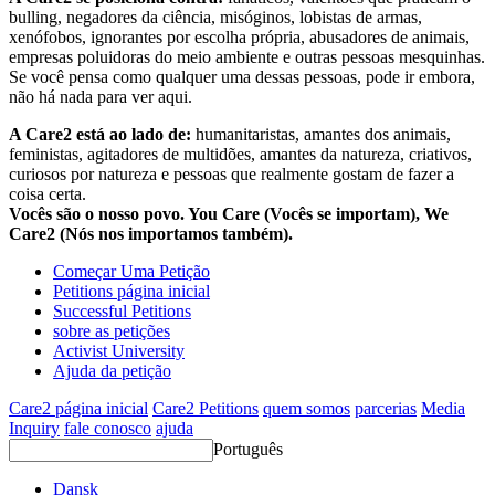
bulling, negadores da ciência, misóginos, lobistas de armas,
xenófobos, ignorantes por escolha própria, abusadores de animais,
empresas poluidoras do meio ambiente e outras pessoas mesquinhas.
Se você pensa como qualquer uma dessas pessoas, pode ir embora,
não há nada para ver aqui.
A Care2 está ao lado de:
humanitaristas, amantes dos animais,
feministas, agitadores de multidões, amantes da natureza, criativos,
curiosos por natureza e pessoas que realmente gostam de fazer a
coisa certa.
Vocês são o nosso povo. You Care (Vocês se importam), We
Care2 (Nós nos importamos também).
Começar Uma Petição
Petitions página inicial
Successful Petitions
sobre as petições
Activist University
Ajuda da petição
Care2 página inicial
Care2 Petitions
quem somos
parcerias
Media
Inquiry
fale conosco
ajuda
Português
Dansk