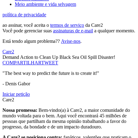
Meio ambiente e vida selvagem
política de privacidade
ao assinar, você aceita o
termos de serviço
da Care2
Você pode gerenciar suas
assinaturas de e-mail
a qualquer momento.
Está tendo algum problema??
Avise-nos
.
Care2
Demand Action to Clean Up Black Sea Oil Spill Disaster!
COMPARTILHAR
TWEET
"The best way to predict the future is to create it!"
- Denis Gabor
Iniciar petição
Care2
Nossa promessa:
Bem-vindo(a) à Care2, a maior comunidade do
mundo voltada para o bem. Aqui você encontrará 45 milhões de
pessoas que partilham da mesma opinião trabalhando a favor do
progresso, da bondade e de um impacto duradouro.
A Care2 se posiciona contra:
fanáticos, valentões que praticam o