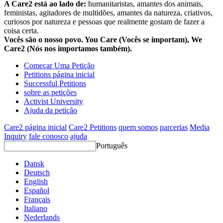
A Care2 está ao lado de:
humanitaristas, amantes dos animais,
feministas, agitadores de multidões, amantes da natureza, criativos,
curiosos por natureza e pessoas que realmente gostam de fazer a
coisa certa.
Vocês são o nosso povo. You Care (Vocês se importam), We
Care2 (Nós nos importamos também).
Começar Uma Petição
Petitions página inicial
Successful Petitions
sobre as petições
Activist University
Ajuda da petição
Care2 página inicial
Care2 Petitions
quem somos
parcerias
Media
Inquiry
fale conosco
ajuda
Português
Dansk
Deutsch
English
Español
Français
Italiano
Nederlands