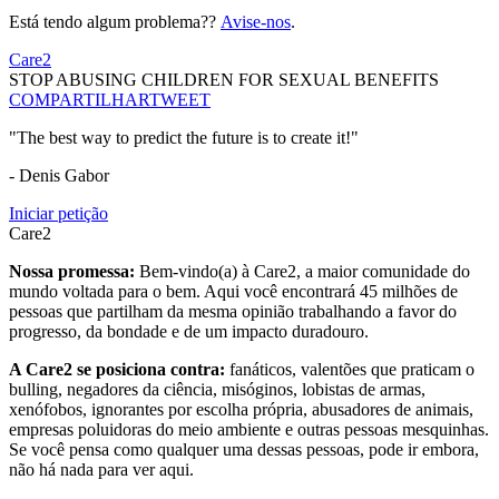
Está tendo algum problema??
Avise-nos
.
Care2
STOP ABUSING CHILDREN FOR SEXUAL BENEFITS
COMPARTILHAR
TWEET
"The best way to predict the future is to create it!"
- Denis Gabor
Iniciar petição
Care2
Nossa promessa:
Bem-vindo(a) à Care2, a maior comunidade do
mundo voltada para o bem. Aqui você encontrará 45 milhões de
pessoas que partilham da mesma opinião trabalhando a favor do
progresso, da bondade e de um impacto duradouro.
A Care2 se posiciona contra:
fanáticos, valentões que praticam o
bulling, negadores da ciência, misóginos, lobistas de armas,
xenófobos, ignorantes por escolha própria, abusadores de animais,
empresas poluidoras do meio ambiente e outras pessoas mesquinhas.
Se você pensa como qualquer uma dessas pessoas, pode ir embora,
não há nada para ver aqui.