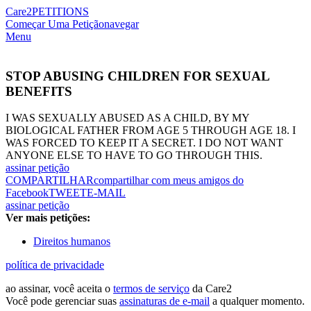
Care2
PETITIONS
Começar Uma Petição
navegar
Menu
STOP ABUSING CHILDREN FOR SEXUAL
BENEFITS
I WAS SEXUALLY ABUSED AS A CHILD, BY MY
BIOLOGICAL FATHER FROM AGE 5 THROUGH AGE 18. I
WAS FORCED TO KEEP IT A SECRET. I DO NOT WANT
ANYONE ELSE TO HAVE TO GO THROUGH THIS.
assinar petição
COMPARTILHAR
compartilhar com meus amigos do
Facebook
TWEET
E-MAIL
assinar petição
Ver mais petições:
Direitos humanos
política de privacidade
ao assinar, você aceita o
termos de serviço
da Care2
Você pode gerenciar suas
assinaturas de e-mail
a qualquer momento.