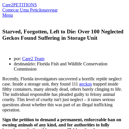
Care2
PETITIONS
Começar Uma Petição
navegar
Menu
Starved, Forgotten, Left to Die: Over 100 Neglected
Geckos Found Suffering in Storage Unit
por:
Care2 Team
destinatário: Florida Fish and Wildlife Conservation
Commission
Recently, Florida investigators uncovered a horrific reptile neglect
case. Inside a storage unit, they found 111
geckos
trapped inside
filthy containers, many already dead, others barely clinging to life.
The individual responsible has pleaded guilty to felony animal
cruelty. This level of cruelty isn't just neglect – it raises serious
questions about whether this was part of an illegal trafficking
operation.
Sign the petition to demand a permanent, enforceable ban on
owning animals of any kind, and for authorities to fully