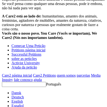
Se você pensa como qualquer uma dessas pessoas, pode ir embora,
não há nada para ver aqui.
A Care2 está ao lado de:
humanitaristas, amantes dos animais,
feministas, agitadores de multidões, amantes da natureza, criativos,
curiosos por natureza e pessoas que realmente gostam de fazer a
coisa certa.
Vocês são o nosso povo. You Care (Vocês se importam), We
Care2 (Nós nos importamos também).
Começar Uma Petição
Petitions página inicial
Successful Petitions
sobre as petições
Activist University
Ajuda da petição
Care2 página inicial
Care2 Petitions
quem somos
parcerias
Media
Inquiry
fale conosco
ajuda
Português
Dansk
Deutsch
English
Español