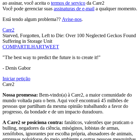
ao assinar, você aceita o
termos de serviço
da Care2
Você pode gerenciar suas
assinaturas de e-mail
a qualquer momento.
Está tendo algum problema??
Avise-nos
.
Care2
Starved, Forgotten, Left to Die: Over 100 Neglected Geckos Found
Suffering in Storage Unit
COMPARTILHAR
TWEET
"The best way to predict the future is to create it!"
- Denis Gabor
Iniciar petição
Care2
Nossa promessa:
Bem-vindo(a) à Care2, a maior comunidade do
mundo voltada para o bem. Aqui você encontrará 45 milhões de
pessoas que partilham da mesma opinião trabalhando a favor do
progresso, da bondade e de um impacto duradouro.
A Care2 se posiciona contra:
fanáticos, valentões que praticam o
bulling, negadores da ciência, misóginos, lobistas de armas,
xenófobos, ignorantes por escolha própria, abusadores de animais,
empresas poluidoras do meio ambiente e outras pessoas mesquinhas.