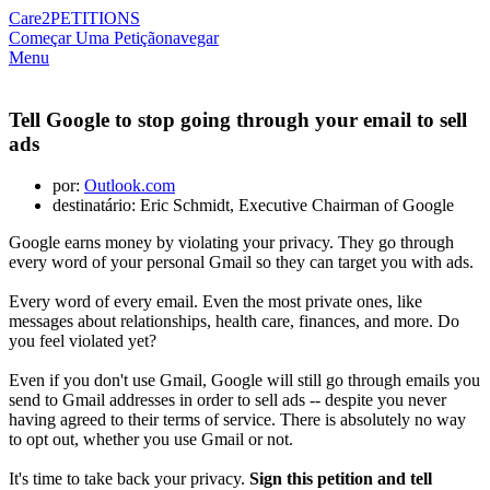
Care2
PETITIONS
Começar Uma Petição
navegar
Menu
Tell Google to stop going through your email to sell
ads
por:
Outlook.com
destinatário: Eric Schmidt, Executive Chairman of Google
Google earns money by violating your privacy. They go through
every word of your personal Gmail so they can target you with ads.
Every word of every email. Even the most private ones, like
messages about relationships, health care, finances, and more. Do
you feel violated yet?
Even if you don't use Gmail, Google will still go through emails you
send to Gmail addresses in order to sell ads -- despite you never
having agreed to their terms of service. There is absolutely no way
to opt out, whether you use Gmail or not.
It's time to take back your privacy.
Sign this petition and tell