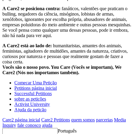
A Care2 se posiciona contra:
fanáticos, valentões que praticam o
bulling, negadores da ciência, misóginos, lobistas de armas,
xenófobos, ignorantes por escolha própria, abusadores de animais,
empresas poluidoras do meio ambiente e outras pessoas mesquinhas.
Se você pensa como qualquer uma dessas pessoas, pode ir embora,
não há nada para ver aqui.
A Care2 está ao lado de:
humanitaristas, amantes dos animais,
feministas, agitadores de multidões, amantes da natureza, criativos,
curiosos por natureza e pessoas que realmente gostam de fazer a
coisa certa.
Vocês são o nosso povo. You Care (Vocês se importam), We
Care2 (Nós nos importamos também).
Começar Uma Petição
Petitions página inicial
Successful Petitions
sobre as petições
Activist University
Ajuda da petição
Care2 página inicial
Care2 Petitions
quem somos
parcerias
Media
Inquiry
fale conosco
ajuda
Português