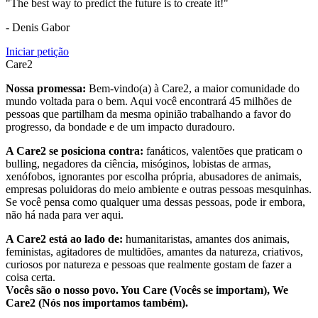
"The best way to predict the future is to create it!"
- Denis Gabor
Iniciar petição
Care2
Nossa promessa:
Bem-vindo(a) à Care2, a maior comunidade do
mundo voltada para o bem. Aqui você encontrará 45 milhões de
pessoas que partilham da mesma opinião trabalhando a favor do
progresso, da bondade e de um impacto duradouro.
A Care2 se posiciona contra:
fanáticos, valentões que praticam o
bulling, negadores da ciência, misóginos, lobistas de armas,
xenófobos, ignorantes por escolha própria, abusadores de animais,
empresas poluidoras do meio ambiente e outras pessoas mesquinhas.
Se você pensa como qualquer uma dessas pessoas, pode ir embora,
não há nada para ver aqui.
A Care2 está ao lado de:
humanitaristas, amantes dos animais,
feministas, agitadores de multidões, amantes da natureza, criativos,
curiosos por natureza e pessoas que realmente gostam de fazer a
coisa certa.
Vocês são o nosso povo. You Care (Vocês se importam), We
Care2 (Nós nos importamos também).