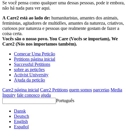
Se você pensa como qualquer uma dessas pessoas, pode ir embora,
não há nada para ver aqui.
A Care2 está ao lado de:
humanitaristas, amantes dos animais,
feministas, agitadores de multidões, amantes da natureza, criativos,
curiosos por natureza e pessoas que realmente gostam de fazer a
coisa certa.
Vocês são o nosso povo. You Care (Vocês se importam), We
Care2 (Nós nos importamos também).
Começar Uma Petição
Petitions página inicial
Successful Petitions
sobre as petições
Activist University
Ajuda da petição
Care2 página inicial
Care2 Petitions
quem somos
parcerias
Media
Inquiry
fale conosco
ajuda
Português
Dansk
Deutsch
English
Español