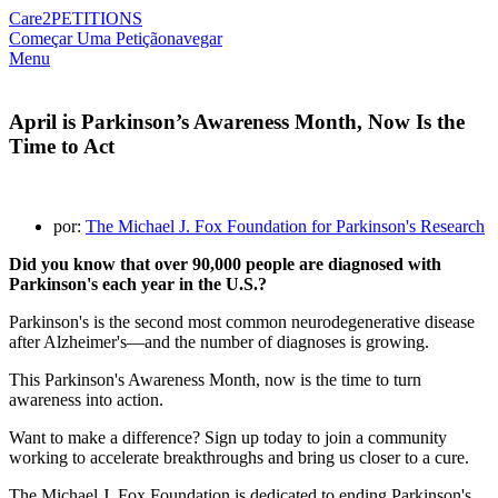
Care2
PETITIONS
Começar Uma Petição
navegar
Menu
April is Parkinson’s Awareness Month, Now Is the
Time to Act
por:
The Michael J. Fox Foundation for Parkinson's Research
Did you know that over 90,000 people are diagnosed with
Parkinson's each year in the U.S.?
Parkinson's is the second most common neurodegenerative disease
after Alzheimer's—and the number of diagnoses is growing.
This Parkinson's Awareness Month, now is the time to turn
awareness into action.
Want to make a difference? Sign up today to join a community
working to accelerate breakthroughs and bring us closer to a cure.
The Michael J. Fox Foundation is dedicated to ending Parkinson's