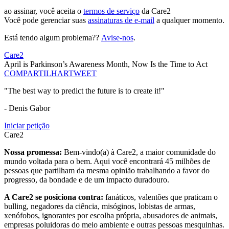
ao assinar, você aceita o
termos de serviço
da Care2
Você pode gerenciar suas
assinaturas de e-mail
a qualquer momento.
Está tendo algum problema??
Avise-nos
.
Care2
April is Parkinson’s Awareness Month, Now Is the Time to Act
COMPARTILHAR
TWEET
"The best way to predict the future is to create it!"
- Denis Gabor
Iniciar petição
Care2
Nossa promessa:
Bem-vindo(a) à Care2, a maior comunidade do
mundo voltada para o bem. Aqui você encontrará 45 milhões de
pessoas que partilham da mesma opinião trabalhando a favor do
progresso, da bondade e de um impacto duradouro.
A Care2 se posiciona contra:
fanáticos, valentões que praticam o
bulling, negadores da ciência, misóginos, lobistas de armas,
xenófobos, ignorantes por escolha própria, abusadores de animais,
empresas poluidoras do meio ambiente e outras pessoas mesquinhas.