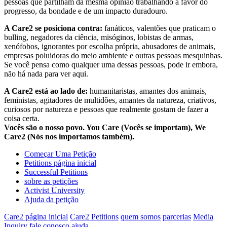
pessoas que partilham da mesma opinião trabalhando a favor do
progresso, da bondade e de um impacto duradouro.
A Care2 se posiciona contra:
fanáticos, valentões que praticam o
bulling, negadores da ciência, misóginos, lobistas de armas,
xenófobos, ignorantes por escolha própria, abusadores de animais,
empresas poluidoras do meio ambiente e outras pessoas mesquinhas.
Se você pensa como qualquer uma dessas pessoas, pode ir embora,
não há nada para ver aqui.
A Care2 está ao lado de:
humanitaristas, amantes dos animais,
feministas, agitadores de multidões, amantes da natureza, criativos,
curiosos por natureza e pessoas que realmente gostam de fazer a
coisa certa.
Vocês são o nosso povo. You Care (Vocês se importam), We
Care2 (Nós nos importamos também).
Começar Uma Petição
Petitions página inicial
Successful Petitions
sobre as petições
Activist University
Ajuda da petição
Care2 página inicial
Care2 Petitions
quem somos
parcerias
Media
Inquiry
fale conosco
ajuda