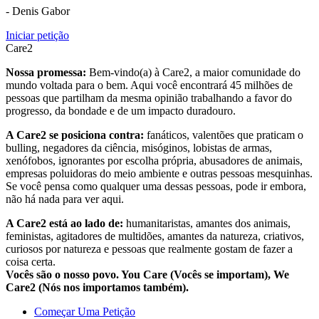
- Denis Gabor
Iniciar petição
Care2
Nossa promessa:
Bem-vindo(a) à Care2, a maior comunidade do
mundo voltada para o bem. Aqui você encontrará 45 milhões de
pessoas que partilham da mesma opinião trabalhando a favor do
progresso, da bondade e de um impacto duradouro.
A Care2 se posiciona contra:
fanáticos, valentões que praticam o
bulling, negadores da ciência, misóginos, lobistas de armas,
xenófobos, ignorantes por escolha própria, abusadores de animais,
empresas poluidoras do meio ambiente e outras pessoas mesquinhas.
Se você pensa como qualquer uma dessas pessoas, pode ir embora,
não há nada para ver aqui.
A Care2 está ao lado de:
humanitaristas, amantes dos animais,
feministas, agitadores de multidões, amantes da natureza, criativos,
curiosos por natureza e pessoas que realmente gostam de fazer a
coisa certa.
Vocês são o nosso povo. You Care (Vocês se importam), We
Care2 (Nós nos importamos também).
Começar Uma Petição