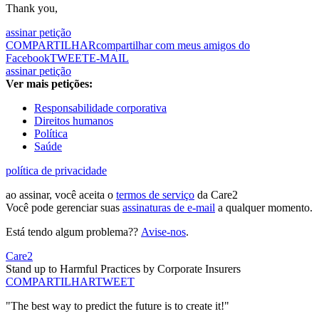
Thank you,
assinar petição
COMPARTILHAR
compartilhar com meus amigos do
Facebook
TWEET
E-MAIL
assinar petição
Ver mais petições:
Responsabilidade corporativa
Direitos humanos
Política
Saúde
política de privacidade
ao assinar, você aceita o
termos de serviço
da Care2
Você pode gerenciar suas
assinaturas de e-mail
a qualquer momento.
Está tendo algum problema??
Avise-nos
.
Care2
Stand up to Harmful Practices by Corporate Insurers
COMPARTILHAR
TWEET
"The best way to predict the future is to create it!"