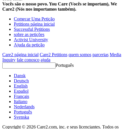
Vocês são o nosso povo. You Care (Vocês se importam), We
Care2 (Nós nos importamos também).
Começar Uma Petição
Petitions página inicial
Successful Petitions
sobre as petições
Activist University
Ajuda da petição
Care2 página inicial
Care2 Petitions
quem somos
parcerias
Media
Inquiry
fale conosco
ajuda
Português
Dansk
Deutsch
English
Español
Français
Italiano
Nederlands
Português
Svenska
Copyright © 2026 Care2.com, inc. e seus licenciantes. Todos os