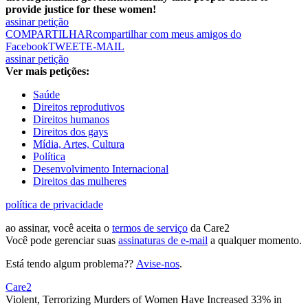
provide justice for these women!
assinar petição
COMPARTILHAR
compartilhar com meus amigos do
Facebook
TWEET
E-MAIL
assinar petição
Ver mais petições:
Saúde
Direitos reprodutivos
Direitos humanos
Direitos dos gays
Mídia, Artes, Cultura
Política
Desenvolvimento Internacional
Direitos das mulheres
política de privacidade
ao assinar, você aceita o
termos de serviço
da Care2
Você pode gerenciar suas
assinaturas de e-mail
a qualquer momento.
Está tendo algum problema??
Avise-nos
.
Care2
Violent, Terrorizing Murders of Women Have Increased 33% in