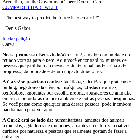
Argentina, but the Government There Doesn't Care
COMPARTILHAR
TWEET
"The best way to predict the future is to create it!"
- Denis Gabor
Iniciar petição
Care2
Nossa promessa:
Bem-vindo(a) à Care2, a maior comunidade do
mundo voltada para o bem. Aqui você encontrará 45 milhões de
pessoas que partilham da mesma opinião trabalhando a favor do
progresso, da bondade e de um impacto duradouro.
A Care2 se posiciona contra:
fanáticos, valentões que praticam o
bulling, negadores da ciência, misóginos, lobistas de armas,
xenófobos, ignorantes por escolha própria, abusadores de animais,
empresas poluidoras do meio ambiente e outras pessoas mesquinhas.
Se você pensa como qualquer uma dessas pessoas, pode ir embora,
não há nada para ver aqui.
A Care2 está ao lado de:
humanitaristas, amantes dos animais,
feministas, agitadores de multidões, amantes da natureza, criativos,
curiosos por natureza e pessoas que realmente gostam de fazer a
coisa certa.