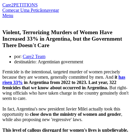
Care2
PETITIONS
Começar Uma Petição
navegar
Menu
Violent, Terrorizing Murders of Women Have
Increased 33% in Argentina, but the Government
There Doesn't Care
por:
Care2 Team
destinatário: Argentinian government
Femicide is the intentional, targeted murder of women precisely
because they are women, generally committed by men. And
it
has
risen 33%
in Argentina from 2022 to 2023. Last year, 322
femicides that we know about occurred in Argentina.
But right-
wing officials who have taken charge in the country genuinely don't
seem to care.
In fact, Argentina's new president Javier Milei actually took this
opportunity to
close down the ministry of women and gender
,
while also proposing new 'regressive' laws.
This level of callous disregard for women's lives is unbelievable.