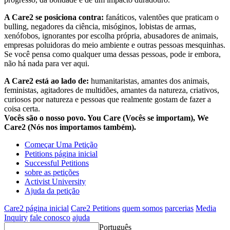
A Care2 se posiciona contra:
fanáticos, valentões que praticam o
bulling, negadores da ciência, misóginos, lobistas de armas,
xenófobos, ignorantes por escolha própria, abusadores de animais,
empresas poluidoras do meio ambiente e outras pessoas mesquinhas.
Se você pensa como qualquer uma dessas pessoas, pode ir embora,
não há nada para ver aqui.
A Care2 está ao lado de:
humanitaristas, amantes dos animais,
feministas, agitadores de multidões, amantes da natureza, criativos,
curiosos por natureza e pessoas que realmente gostam de fazer a
coisa certa.
Vocês são o nosso povo. You Care (Vocês se importam), We
Care2 (Nós nos importamos também).
Começar Uma Petição
Petitions página inicial
Successful Petitions
sobre as petições
Activist University
Ajuda da petição
Care2 página inicial
Care2 Petitions
quem somos
parcerias
Media
Inquiry
fale conosco
ajuda
Português