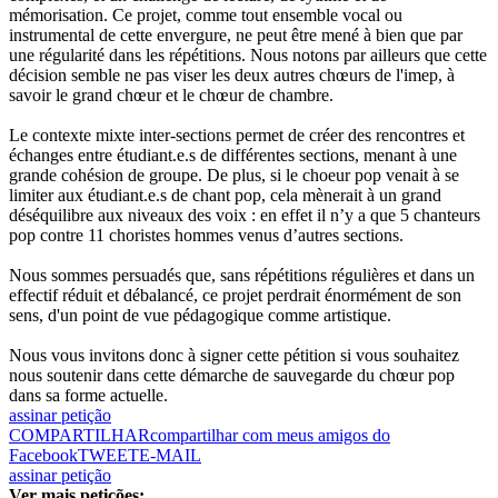
mémorisation. Ce projet, comme tout ensemble vocal ou
instrumental de cette envergure, ne peut être mené à bien que par
une régularité dans les répétitions. Nous notons par ailleurs que cette
décision semble ne pas viser les deux autres chœurs de l'imep, à
savoir le grand chœur et le chœur de chambre.
Le contexte mixte inter-sections permet de créer des rencontres et
échanges entre étudiant.e.s de différentes sections, menant à une
grande cohésion de groupe. De plus, si le choeur pop venait à se
limiter aux étudiant.e.s de chant pop, cela mènerait à un grand
déséquilibre aux niveaux des voix : en effet il n’y a que 5 chanteurs
pop contre 11 choristes hommes venus d’autres sections.
Nous sommes persuadés que, sans répétitions régulières et dans un
effectif réduit et débalancé, ce projet perdrait énormément de son
sens, d'un point de vue pédagogique comme artistique.
Nous vous invitons donc à signer cette pétition si vous souhaitez
nous soutenir dans cette démarche de sauvegarde du chœur pop
dans sa forme actuelle.
assinar petição
COMPARTILHAR
compartilhar com meus amigos do
Facebook
TWEET
E-MAIL
assinar petição
Ver mais petições: