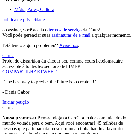
Mídia, Artes, Cultura
política de privacidade
ao assinar, você aceita o
termos de serviço
da Care2
Você pode gerenciar suas
assinaturas de e-mail
a qualquer momento.
Está tendo algum problema??
Avise-nos
.
Care2
Projet de disparition du choeur pop comme cours hebdomadaire
accessible à toutes les sections de l’IMEP
COMPARTILHAR
TWEET
"The best way to predict the future is to create it!"
- Denis Gabor
Iniciar petição
Care2
Nossa promessa:
Bem-vindo(a) à Care2, a maior comunidade do
mundo voltada para o bem. Aqui você encontrará 45 milhões de
pessoas que partilham da mesma opinião trabalhando a favor do
progresso, da bondade e de um impacto duradouro.