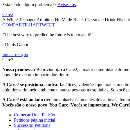
Está tendo algum problema??
Avise-nos
.
Care2
A White Teenager Admitted He Made Black Classmate Drink His Uri
COMPARTILHAR
TWEET
"The best way to predict the future is to create it!"
- Denis Gabor
Iniciar petição
Care2
Nossa promessa:
Bem-vindo(a) à Care2, a maior comunidade do mund
bondade e de um impacto duradouro.
A Care2 se posiciona contra:
fanáticos, valentões que praticam o bu
poluidoras do meio ambiente e outras pessoas mesquinhas. Se você pe
A Care2 está ao lado de:
humanitaristas, amantes dos animais, femini
Vocês são o nosso povo. You Care (Vocês se importam), We Car
Começar Uma Petição
Petitions página inicial
Successful Petitions