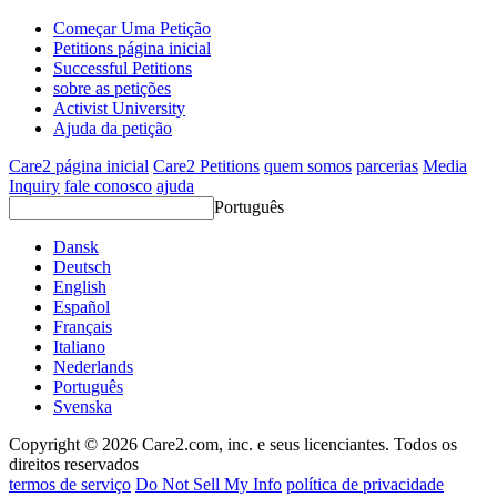
Começar Uma Petição
Petitions página inicial
Successful Petitions
sobre as petições
Activist University
Ajuda da petição
Care2 página inicial
Care2 Petitions
quem somos
parcerias
Media
Inquiry
fale conosco
ajuda
Português
Dansk
Deutsch
English
Español
Français
Italiano
Nederlands
Português
Svenska
Copyright © 2026 Care2.com, inc. e seus licenciantes. Todos os
direitos reservados
termos de serviço
Do Not Sell My Info
política de privacidade