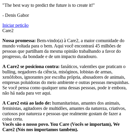
"The best way to predict the future is to create it!"
- Denis Gabor
Iniciar petição
Care2
Nossa promessa:
Bem-vindo(a) à Care2, a maior comunidade do
mundo voltada para o bem. Aqui você encontrará 45 milhões de
pessoas que partilham da mesma opinião trabalhando a favor do
progresso, da bondade e de um impacto duradouro.
A Care2 se posiciona contra:
fanáticos, valentões que praticam o
bulling, negadores da ciência, misóginos, lobistas de armas,
xenófobos, ignorantes por escolha própria, abusadores de animais,
empresas poluidoras do meio ambiente e outras pessoas mesquinhas.
Se você pensa como qualquer uma dessas pessoas, pode ir embora,
não há nada para ver aqui.
A Care2 está ao lado de:
humanitaristas, amantes dos animais,
feministas, agitadores de multidões, amantes da natureza, criativos,
curiosos por natureza e pessoas que realmente gostam de fazer a
coisa certa.
Vocês são o nosso povo. You Care (Vocês se importam), We
Care2 (Nós nos importamos também).