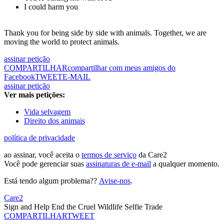
I could harm you
Thank you for being side by side with animals. Together, we are
moving the world to protect animals.
assinar petição
COMPARTILHAR
compartilhar com meus amigos do
Facebook
TWEET
E-MAIL
assinar petição
Ver mais petições:
Vida selvagem
Direito dos animais
política de privacidade
ao assinar, você aceita o
termos de serviço
da Care2
Você pode gerenciar suas
assinaturas de e-mail
a qualquer momento.
Está tendo algum problema??
Avise-nos
.
Care2
Sign and Help End the Cruel Wildlife Selfie Trade
COMPARTILHAR
TWEET