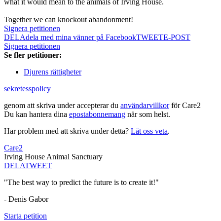
what it would mean to the animals of Irving House.
Together we can knockout abandonment!
Signera petitionen
DELA
dela med mina vänner på Facebook
TWEET
E-POST
Signera petitionen
Se fler petitioner:
Djurens rättigheter
sekretesspolicy
genom att skriva under accepterar du
användarvillkor
för Care2
Du kan hantera dina
epostabonnemang
när som helst.
Har problem med att skriva under detta?
Låt oss veta
.
Care2
Irving House Animal Sanctuary
DELA
TWEET
"The best way to predict the future is to create it!"
- Denis Gabor
Starta petition