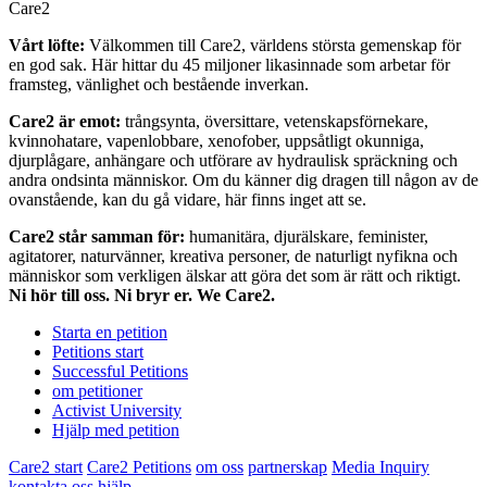
Care2
Vårt löfte:
Välkommen till Care2, världens största gemenskap för
en god sak. Här hittar du 45 miljoner likasinnade som arbetar för
framsteg, vänlighet och bestående inverkan.
Care2 är emot:
trångsynta, översittare, vetenskapsförnekare,
kvinnohatare, vapenlobbare, xenofober, uppsåtligt okunniga,
djurplågare, anhängare och utförare av hydraulisk spräckning och
andra ondsinta människor. Om du känner dig dragen till någon av de
ovanstående, kan du gå vidare, här finns inget att se.
Care2 står samman för:
humanitära, djurälskare, feminister,
agitatorer, naturvänner, kreativa personer, de naturligt nyfikna och
människor som verkligen älskar att göra det som är rätt och riktigt.
Ni hör till oss. Ni bryr er. We Care2.
Starta en petition
Petitions start
Successful Petitions
om petitioner
Activist University
Hjälp med petition
Care2 start
Care2 Petitions
om oss
partnerskap
Media Inquiry
kontakta oss
hjälp