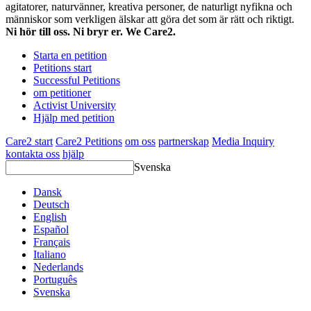
agitatorer, naturvänner, kreativa personer, de naturligt nyfikna och
människor som verkligen älskar att göra det som är rätt och riktigt.
Ni hör till oss. Ni bryr er. We Care2.
Starta en petition
Petitions start
Successful Petitions
om petitioner
Activist University
Hjälp med petition
Care2 start
Care2 Petitions
om oss
partnerskap
Media Inquiry
kontakta oss
hjälp
Svenska
Dansk
Deutsch
English
Español
Français
Italiano
Nederlands
Português
Svenska