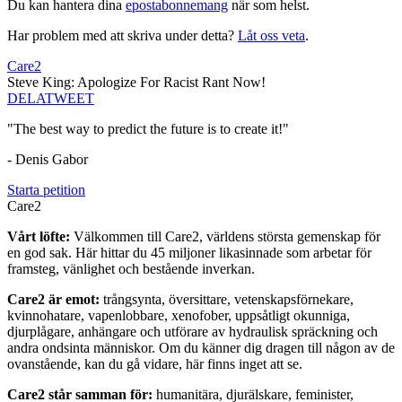
Du kan hantera dina
epostabonnemang
när som helst.
Har problem med att skriva under detta?
Låt oss veta
.
Care2
Steve King: Apologize For Racist Rant Now!
DELA
TWEET
"The best way to predict the future is to create it!"
- Denis Gabor
Starta petition
Care2
Vårt löfte:
Välkommen till Care2, världens största gemenskap för
en god sak. Här hittar du 45 miljoner likasinnade som arbetar för
framsteg, vänlighet och bestående inverkan.
Care2 är emot:
trångsynta, översittare, vetenskapsförnekare,
kvinnohatare, vapenlobbare, xenofober, uppsåtligt okunniga,
djurplågare, anhängare och utförare av hydraulisk spräckning och
andra ondsinta människor. Om du känner dig dragen till någon av de
ovanstående, kan du gå vidare, här finns inget att se.
Care2 står samman för:
humanitära, djurälskare, feminister,