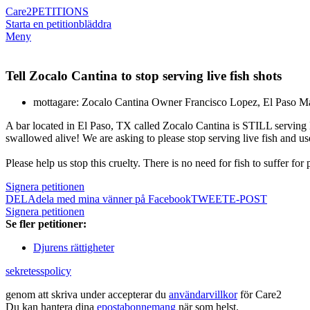
Care2
PETITIONS
Starta en petition
bläddra
Meny
Tell Zocalo Cantina to stop serving live fish shots
mottagare: Zocalo Cantina Owner Francisco Lopez, El Paso 
A bar located in El Paso, TX called Zocalo Cantina is STILL serving LI
swallowed alive! We are asking to please stop serving live fish and us
Please help us stop this cruelty. There is no need for fish to suffer for
Signera petitionen
DELA
dela med mina vänner på Facebook
TWEET
E-POST
Signera petitionen
Se fler petitioner:
Djurens rättigheter
sekretesspolicy
genom att skriva under accepterar du
användarvillkor
för Care2
Du kan hantera dina
epostabonnemang
när som helst.