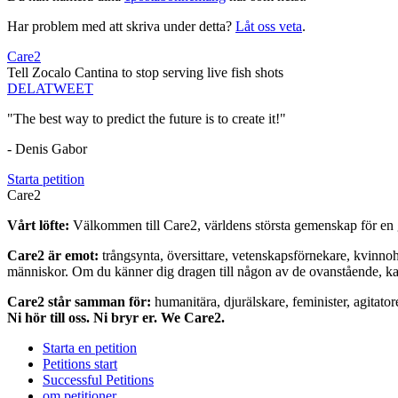
Har problem med att skriva under detta?
Låt oss veta
.
Care2
Tell Zocalo Cantina to stop serving live fish shots
DELA
TWEET
"The best way to predict the future is to create it!"
- Denis Gabor
Starta petition
Care2
Vårt löfte:
Välkommen till Care2, världens största gemenskap för en g
Care2 är emot:
trångsynta, översittare, vetenskapsförnekare, kvinno
människor. Om du känner dig dragen till någon av de ovanstående, kan 
Care2 står samman för:
humanitära, djurälskare, feminister, agitator
Ni hör till oss. Ni bryr er. We Care2.
Starta en petition
Petitions start
Successful Petitions
om petitioner