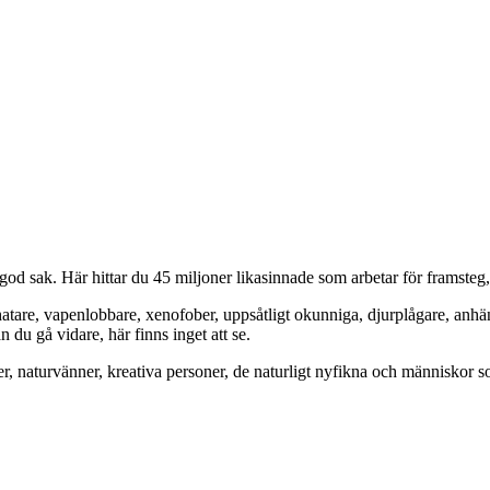
od sak. Här hittar du 45 miljoner likasinnade som arbetar för framsteg
hatare, vapenlobbare, xenofober, uppsåtligt okunniga, djurplågare, anh
du gå vidare, här finns inget att se.
er, naturvänner, kreativa personer, de naturligt nyfikna och människor so