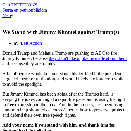
Care2
PETITIONS
Starta en petition
bläddra
Meny
We Stand with Jimmy Kimmel against Trump(s)
av:
Left Action
Donald Trump and Melania Trump are pushing to ABC to fire
Jimmy Kimmel, because
they didn't like a joke he made about them
,
and because they are a-holes.
A lot of people would be understandably terrified if the president
targetted them for retribution, and would likely lay low for a while
to avoid the spotlight.
But Jimmy Kimmel has been going after the Trumps hard, is
keeping the jokes coming at a rapid fire pace, and is using his right
to free expression to the max. And in the process, he's been using
humor to help show folks across America how to preserve, protect,
and defend their own free speech rights.
Add your name if you stand with him, and thank him for
fighting back for all of us.