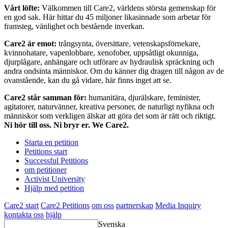
Vårt löfte:
Välkommen till Care2, världens största gemenskap för
en god sak. Här hittar du 45 miljoner likasinnade som arbetar för
framsteg, vänlighet och bestående inverkan.
Care2 är emot:
trångsynta, översittare, vetenskapsförnekare,
kvinnohatare, vapenlobbare, xenofober, uppsåtligt okunniga,
djurplågare, anhängare och utförare av hydraulisk spräckning och
andra ondsinta människor. Om du känner dig dragen till någon av de
ovanstående, kan du gå vidare, här finns inget att se.
Care2 står samman för:
humanitära, djurälskare, feminister,
agitatorer, naturvänner, kreativa personer, de naturligt nyfikna och
människor som verkligen älskar att göra det som är rätt och riktigt.
Ni hör till oss. Ni bryr er. We Care2.
Starta en petition
Petitions start
Successful Petitions
om petitioner
Activist University
Hjälp med petition
Care2 start
Care2 Petitions
om oss
partnerskap
Media Inquiry
kontakta oss
hjälp
Svenska