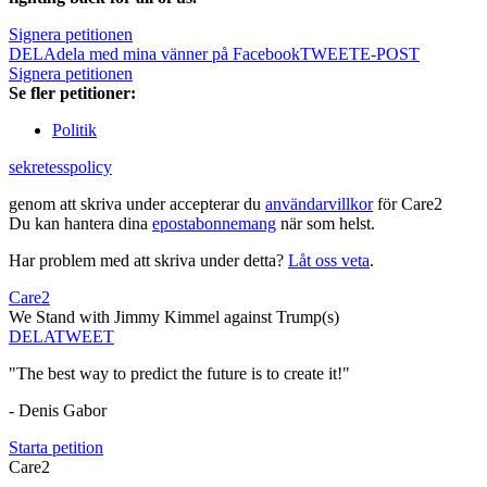
Signera petitionen
DELA
dela med mina vänner på Facebook
TWEET
E-POST
Signera petitionen
Se fler petitioner:
Politik
sekretesspolicy
genom att skriva under accepterar du
användarvillkor
för Care2
Du kan hantera dina
epostabonnemang
när som helst.
Har problem med att skriva under detta?
Låt oss veta
.
Care2
We Stand with Jimmy Kimmel against Trump(s)
DELA
TWEET
"The best way to predict the future is to create it!"
- Denis Gabor
Starta petition
Care2