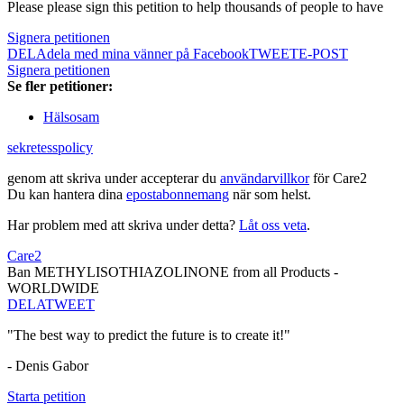
Please please sign this petition to help thousands of people to have
Signera petitionen
DELA
dela med mina vänner på Facebook
TWEET
E-POST
Signera petitionen
Se fler petitioner:
Hälsosam
sekretesspolicy
genom att skriva under accepterar du
användarvillkor
för Care2
Du kan hantera dina
epostabonnemang
när som helst.
Har problem med att skriva under detta?
Låt oss veta
.
Care2
Ban METHYLISOTHIAZOLINONE from all Products -
WORLDWIDE
DELA
TWEET
"The best way to predict the future is to create it!"
- Denis Gabor
Starta petition