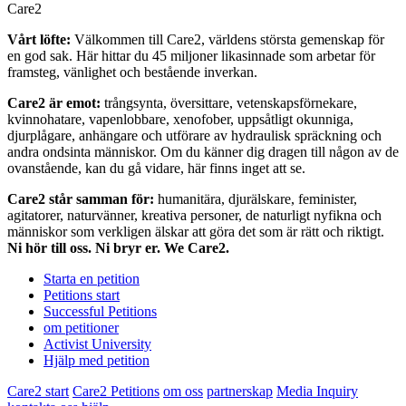
Care2
Vårt löfte:
Välkommen till Care2, världens största gemenskap för
en god sak. Här hittar du 45 miljoner likasinnade som arbetar för
framsteg, vänlighet och bestående inverkan.
Care2 är emot:
trångsynta, översittare, vetenskapsförnekare,
kvinnohatare, vapenlobbare, xenofober, uppsåtligt okunniga,
djurplågare, anhängare och utförare av hydraulisk spräckning och
andra ondsinta människor. Om du känner dig dragen till någon av de
ovanstående, kan du gå vidare, här finns inget att se.
Care2 står samman för:
humanitära, djurälskare, feminister,
agitatorer, naturvänner, kreativa personer, de naturligt nyfikna och
människor som verkligen älskar att göra det som är rätt och riktigt.
Ni hör till oss. Ni bryr er. We Care2.
Starta en petition
Petitions start
Successful Petitions
om petitioner
Activist University
Hjälp med petition
Care2 start
Care2 Petitions
om oss
partnerskap
Media Inquiry