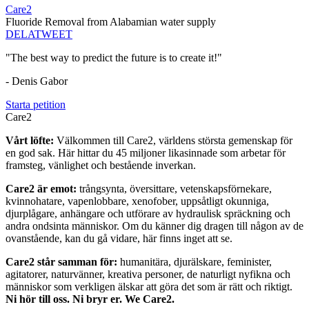
Care2
Fluoride Removal from Alabamian water supply
DELA
TWEET
"The best way to predict the future is to create it!"
- Denis Gabor
Starta petition
Care2
Vårt löfte:
Välkommen till Care2, världens största gemenskap för
en god sak. Här hittar du 45 miljoner likasinnade som arbetar för
framsteg, vänlighet och bestående inverkan.
Care2 är emot:
trångsynta, översittare, vetenskapsförnekare,
kvinnohatare, vapenlobbare, xenofober, uppsåtligt okunniga,
djurplågare, anhängare och utförare av hydraulisk spräckning och
andra ondsinta människor. Om du känner dig dragen till någon av de
ovanstående, kan du gå vidare, här finns inget att se.
Care2 står samman för:
humanitära, djurälskare, feminister,
agitatorer, naturvänner, kreativa personer, de naturligt nyfikna och
människor som verkligen älskar att göra det som är rätt och riktigt.
Ni hör till oss. Ni bryr er. We Care2.