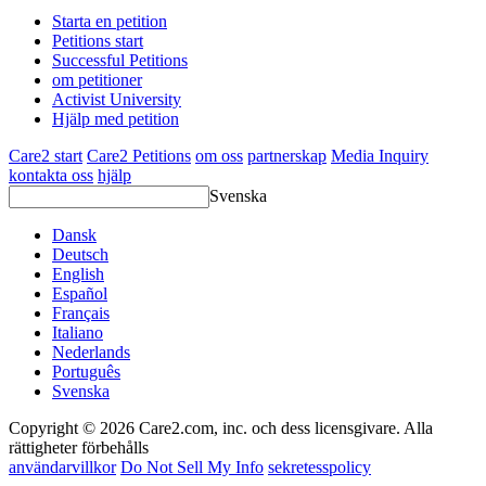
Starta en petition
Petitions start
Successful Petitions
om petitioner
Activist University
Hjälp med petition
Care2 start
Care2 Petitions
om oss
partnerskap
Media Inquiry
kontakta oss
hjälp
Svenska
Dansk
Deutsch
English
Español
Français
Italiano
Nederlands
Português
Svenska
Copyright © 2026 Care2.com, inc. och dess licensgivare. Alla
rättigheter förbehålls
användarvillkor
Do Not Sell My Info
sekretesspolicy