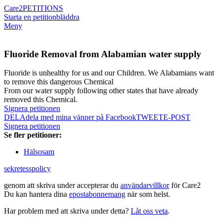
Care2
PETITIONS
Starta en petition
bläddra
Meny
Fluoride Removal from Alabamian water supply
Fluoride is unhealthy for us and our Children. We Alabamians want
to remove this dangerous Chemical
From our water supply following other states that have already
removed this Chemical.
Signera petitionen
DELA
dela med mina vänner på Facebook
TWEET
E-POST
Signera petitionen
Se fler petitioner:
Hälsosam
sekretesspolicy
genom att skriva under accepterar du
användarvillkor
för Care2
Du kan hantera dina
epostabonnemang
när som helst.
Har problem med att skriva under detta?
Låt oss veta
.