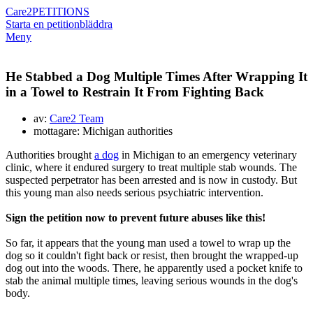
Care2
PETITIONS
Starta en petition
bläddra
Meny
He Stabbed a Dog Multiple Times After Wrapping It
in a Towel to Restrain It From Fighting Back
av:
Care2 Team
mottagare: Michigan authorities
Authorities brought
a dog
in Michigan to an emergency veterinary
clinic, where it endured surgery to treat multiple stab wounds. The
suspected perpetrator has been arrested and is now in custody. But
this young man also needs serious psychiatric intervention.
Sign the petition now to prevent future abuses like this!
So far, it appears that the young man used a towel to wrap up the
dog so it couldn't fight back or resist, then brought the wrapped-up
dog out into the woods. There, he apparently used a pocket knife to
stab the animal multiple times, leaving serious wounds in the dog's
body.