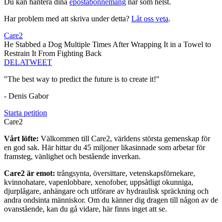
Du kan hantera dina
epostabonnemang
när som helst.
Har problem med att skriva under detta?
Låt oss veta
.
Care2
He Stabbed a Dog Multiple Times After Wrapping It in a Towel to
Restrain It From Fighting Back
DELA
TWEET
"The best way to predict the future is to create it!"
- Denis Gabor
Starta petition
Care2
Vårt löfte:
Välkommen till Care2, världens största gemenskap för
en god sak. Här hittar du 45 miljoner likasinnade som arbetar för
framsteg, vänlighet och bestående inverkan.
Care2 är emot:
trångsynta, översittare, vetenskapsförnekare,
kvinnohatare, vapenlobbare, xenofober, uppsåtligt okunniga,
djurplågare, anhängare och utförare av hydraulisk spräckning och
andra ondsinta människor. Om du känner dig dragen till någon av de
ovanstående, kan du gå vidare, här finns inget att se.