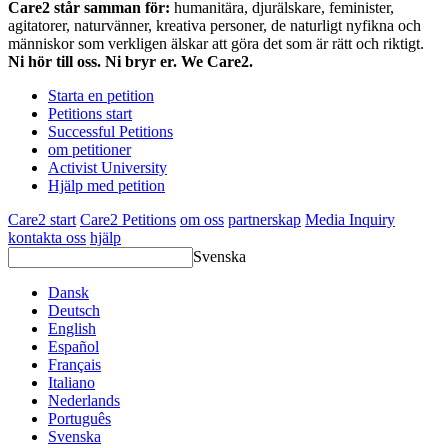
Care2 står samman för:
humanitära, djurälskare, feminister,
agitatorer, naturvänner, kreativa personer, de naturligt nyfikna och
människor som verkligen älskar att göra det som är rätt och riktigt.
Ni hör till oss. Ni bryr er. We Care2.
Starta en petition
Petitions start
Successful Petitions
om petitioner
Activist University
Hjälp med petition
Care2 start
Care2 Petitions
om oss
partnerskap
Media Inquiry
kontakta oss
hjälp
Svenska
Dansk
Deutsch
English
Español
Français
Italiano
Nederlands
Português
Svenska