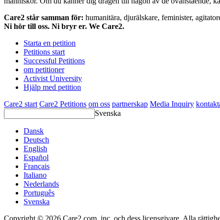
människor. Om du känner dig dragen till någon av de ovanstående, kan 
Care2 står samman för:
humanitära, djurälskare, feminister, agitator
Ni hör till oss. Ni bryr er. We Care2.
Starta en petition
Petitions start
Successful Petitions
om petitioner
Activist University
Hjälp med petition
Care2 start
Care2 Petitions
om oss
partnerskap
Media Inquiry
kontakt
Svenska
Dansk
Deutsch
English
Español
Français
Italiano
Nederlands
Português
Svenska
Copyright © 2026 Care2.com, inc. och dess licensgivare. Alla rättighe