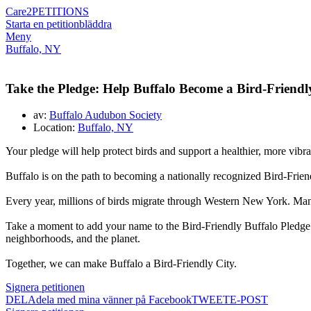
Care2
PETITIONS
Starta en petition
bläddra
Meny
Buffalo, NY
Take the Pledge: Help Buffalo Become a Bird-Friendl
av:
Buffalo Audubon Society
Location:
Buffalo, NY
Your pledge will help protect birds and support a healthier, more vib
Buffalo is on the path to becoming a nationally recognized Bird-Frien
Every year, millions of birds migrate through Western New York. Many n
Take a moment to add your name to the Bird-Friendly Buffalo Pledge. 
neighborhoods, and the planet.
Together, we can make Buffalo a Bird-Friendly City.
Signera petitionen
DELA
dela med mina vänner på Facebook
TWEET
E-POST