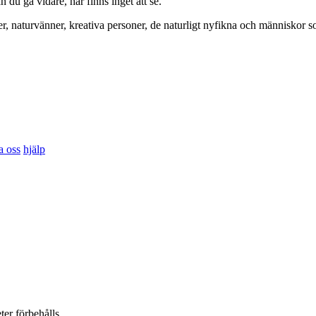
du gå vidare, här finns inget att se.
er, naturvänner, kreativa personer, de naturligt nyfikna och människor so
a oss
hjälp
ter förbehålls