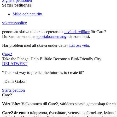
Signera petitionen
Se fler petitioner:
Miljö och naturliv
sekretesspolicy
genom att skriva under accepterar du
användarvillkor
för Care2
Du kan hantera dina
epostabonnemang
när som helst.
Har problem med att skriva under detta?
Låt oss veta
.
Care2
Take the Pledge: Help Buffalo Become a Bird-Friendly City
DELA
TWEET
"The best way to predict the future is to create it!"
- Denis Gabor
Starta petition
Care2
Vårt löfte:
Välkommen till Care2, världens största gemenskap för en g
Care2 är emot:
trångsynta, översittare, vetenskapsförnekare, kvinno