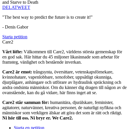
and Starve to Death
DELA
TWEET
"The best way to predict the future is to create it!"
- Denis Gabor
Starta petition
Care2
Vårt löfte:
Välkommen till Care2, världens största gemenskap för
en god sak. Här hittar du 45 miljoner likasinnade som arbetar för
framsteg, vänlighet och bestående inverkan.
Care2 är emot:
trångsynta, översittare, vetenskapsförnekare,
kvinnohatare, vapenlobbare, xenofober, uppsåtligt okunniga,
djurplågare, anhängare och utförare av hydraulisk spräckning och
andra ondsinta människor. Om du känner dig dragen till någon av de
ovanstående, kan du gå vidare, här finns inget att se.
Care2 står samman för:
humanitära, djurälskare, feminister,
agitatorer, naturvänner, kreativa personer, de naturligt nyfikna och
människor som verkligen älskar att göra det som är rätt och riktigt.
Ni hör till oss. Ni bryr er. We Care2.
Starta en petition