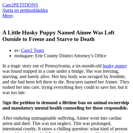
Care2
PETITIONS
Starta en petition
bläddra
Meny
A Little Husky Puppy Named Aimee Was Left
Outside to Freeze and Starve to Death
av:
Care2 Team
mottagare: Erie County District Attorney’s Office
In a tragic story out of Pennsylvania, a six-month-old
husky puppy
was found trapped in a crate under a bridge. She was freezing,
starving, and barely alive. Her tiny body was ravaged by frostbite,
and she had been left there to die. Rescuers named her Aimee. They
rushed her into care, trying everything they could to save her, but it
was too late.
Sign the petition to demand a lifetime ban on animal ownership
and mandatory mental health counseling for those responsible.
After enduring unimaginable suffering, Aimee went into cardiac
arrest and died. This was not neglect. This was prolonged,
intentional cruelty. It raises a chilling question: what kind of person