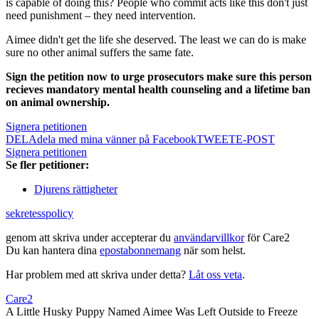
is capable of doing this? People who commit acts like this don't just
need punishment – they need intervention.
Aimee didn't get the life she deserved. The least we can do is make
sure no other animal suffers the same fate.
Sign the petition now to urge prosecutors make sure this person
recieves mandatory mental health counseling and a lifetime ban
on animal ownership.
Signera petitionen
DELA
dela med mina vänner på Facebook
TWEET
E-POST
Signera petitionen
Se fler petitioner:
Djurens rättigheter
sekretesspolicy
genom att skriva under accepterar du
användarvillkor
för Care2
Du kan hantera dina
epostabonnemang
när som helst.
Har problem med att skriva under detta?
Låt oss veta
.
Care2
A Little Husky Puppy Named Aimee Was Left Outside to Freeze