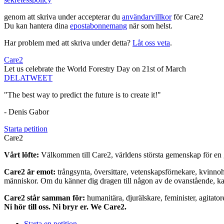
genom att skriva under accepterar du
användarvillkor
för Care2
Du kan hantera dina
epostabonnemang
när som helst.
Har problem med att skriva under detta?
Låt oss veta
.
Care2
Let us celebrate the World Forestry Day on 21st of March
DELA
TWEET
"The best way to predict the future is to create it!"
- Denis Gabor
Starta petition
Care2
Vårt löfte:
Välkommen till Care2, världens största gemenskap för en g
Care2 är emot:
trångsynta, översittare, vetenskapsförnekare, kvinno
människor. Om du känner dig dragen till någon av de ovanstående, kan 
Care2 står samman för:
humanitära, djurälskare, feminister, agitator
Ni hör till oss. Ni bryr er. We Care2.
Starta en petition