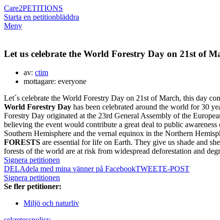
Care2
PETITIONS
Starta en petition
bläddra
Meny
Let us celebrate the World Forestry Day on 21st of M
av:
ctim
mottagare: everyone
Let´s celebrate the World Forestry Day on 21st of March, this day co
World Forestry Day
has been celebrated around the world for 30 ye
Forestry Day originated at the 23rd General Assembly of the European
believing the event would contribute a great deal to public awareness
Southern Hemisphere and the vernal equinox in the Northern Hemisphere
FORESTS
are essential for life on Earth. They give us shade and sh
forests of the world are at risk from widespread deforestation and deg
Signera petitionen
DELA
dela med mina vänner på Facebook
TWEET
E-POST
Signera petitionen
Se fler petitioner:
Miljö och naturliv
sekretesspolicy