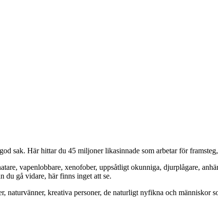
od sak. Här hittar du 45 miljoner likasinnade som arbetar för framsteg
hatare, vapenlobbare, xenofober, uppsåtligt okunniga, djurplågare, anh
du gå vidare, här finns inget att se.
er, naturvänner, kreativa personer, de naturligt nyfikna och människor so