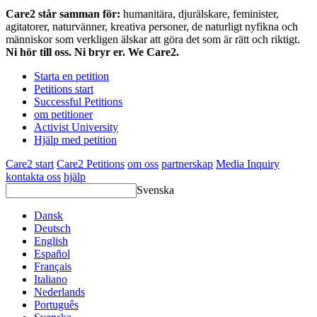
Care2 står samman för:
humanitära, djurälskare, feminister,
agitatorer, naturvänner, kreativa personer, de naturligt nyfikna och
människor som verkligen älskar att göra det som är rätt och riktigt.
Ni hör till oss. Ni bryr er. We Care2.
Starta en petition
Petitions start
Successful Petitions
om petitioner
Activist University
Hjälp med petition
Care2 start
Care2 Petitions
om oss
partnerskap
Media Inquiry
kontakta oss
hjälp
Svenska
Dansk
Deutsch
English
Español
Français
Italiano
Nederlands
Português