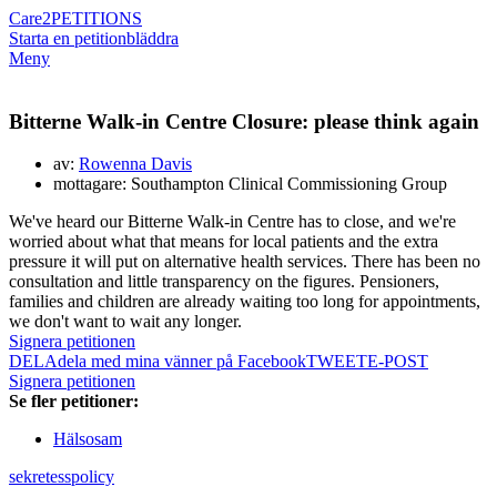
Care2
PETITIONS
Starta en petition
bläddra
Meny
Bitterne Walk-in Centre Closure: please think again
av:
Rowenna Davis
mottagare: Southampton Clinical Commissioning Group
We've heard our Bitterne Walk-in Centre has to close, and we're
worried about what that means for local patients and the extra
pressure it will put on alternative health services. There has been no
consultation and little transparency on the figures. Pensioners,
families and children are already waiting too long for appointments,
we don't want to wait any longer.
Signera petitionen
DELA
dela med mina vänner på Facebook
TWEET
E-POST
Signera petitionen
Se fler petitioner:
Hälsosam
sekretesspolicy