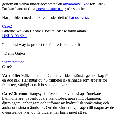
genom att skriva under accepterar du
användarvillkor
för Care2
Du kan hantera dina
epostabonnemang
när som helst.
Har problem med att skriva under detta?
Låt oss veta
.
Care2
Bitterne Walk-in Centre Closure: please think again
DELA
TWEET
"The best way to predict the future is to create it!"
- Denis Gabor
Starta petition
Care2
Vårt löfte:
Välkommen till Care2, världens största gemenskap för
en god sak. Här hittar du 45 miljoner likasinnade som arbetar för
framsteg, vänlighet och bestående inverkan.
Care2 är emot:
trångsynta, översittare, vetenskapsförnekare,
kvinnohatare, vapenlobbare, xenofober, uppsåtligt okunniga,
djurplågare, anhängare och utförare av hydraulisk spräckning och
andra ondsinta människor. Om du känner dig dragen till någon av de
ovanstående, kan du gå vidare, här finns inget att se.