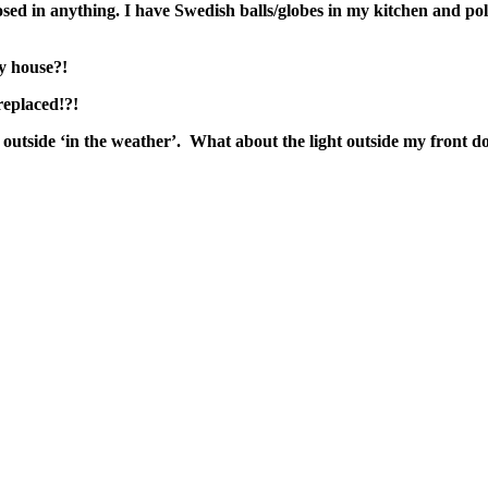
ed in anything. I have Swedish balls/globes in my kitchen and pole
y house?!
replaced!?!
utside ‘in the weather’. What about the light outside my front d