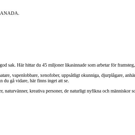
CANADA.
od sak. Här hittar du 45 miljoner likasinnade som arbetar för framsteg
hatare, vapenlobbare, xenofober, uppsåtligt okunniga, djurplågare, anh
du gå vidare, här finns inget att se.
er, naturvänner, kreativa personer, de naturligt nyfikna och människor so