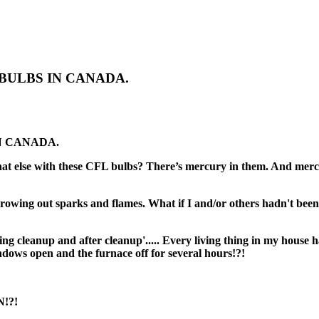
BULBS IN CANADA.
N CANADA.
at else with these CFL bulbs? There’s mercury in them. And mer
throwing out sparks and flames. What if I and/or others hadn't 
g cleanup and after cleanup'.....
Every living thing in my house h
dows open and the furnace off for several hours!?!
!?!