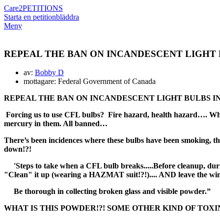
Care2
PETITIONS
Starta en petition
bläddra
Meny
REPEAL THE BAN ON INCANDESCENT LIGHT 
av:
Bobby D
mottagare: Federal Government of Canada
REPEAL THE BAN ON INCANDESCENT LIGHT BULBS I
Forcing us to use CFL bulbs? Fire hazard, health hazard…. Wh
mercury in them. All banned…
There’s been incidences where these bulbs have been smoking, 
down!?!
'Steps to take when a CFL bulb breaks.....Before cleanup, durin
"Clean" it up (wearing a HAZMAT suit!?!).... AND leave the win
Be thorough in collecting broken glass and visible powder.”
WHAT IS THIS POWDER!?! SOME OTHER KIND OF TOXIN