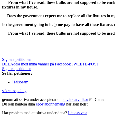
From what I’ve read, these bulbs are not supposed to be enclos
fixtures in my house.
Does the government expect me to replace all the fixtures in m
Is the government going to help me pay to have all these fixtures 
From what I’ve read, these bulbs are not supposed to be used o
Signera petitionen
DELA
dela med mina vänner på Facebook
TWEET
E-POST
Signera petitionen
Se fler petitioner:
Hälsosam
sekretesspolicy
genom att skriva under accepterar du
användarvillkor
för Care2
Du kan hantera dina
epostabonnemang
när som helst.
Har problem med att skriva under detta?
Låt oss veta
.