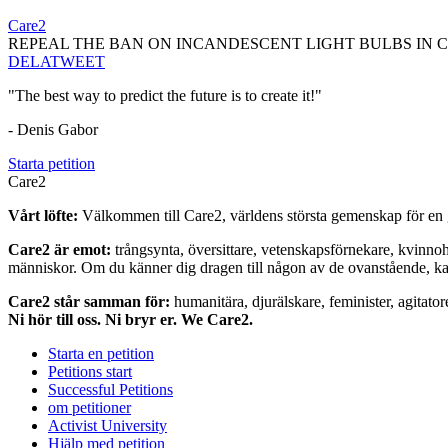
Care2
REPEAL THE BAN ON INCANDESCENT LIGHT BULBS IN 
DELA
TWEET
"The best way to predict the future is to create it!"
- Denis Gabor
Starta petition
Care2
Vårt löfte:
Välkommen till Care2, världens största gemenskap för en g
Care2 är emot:
trångsynta, översittare, vetenskapsförnekare, kvinno
människor. Om du känner dig dragen till någon av de ovanstående, kan 
Care2 står samman för:
humanitära, djurälskare, feminister, agitator
Ni hör till oss. Ni bryr er. We Care2.
Starta en petition
Petitions start
Successful Petitions
om petitioner
Activist University
Hjälp med petition