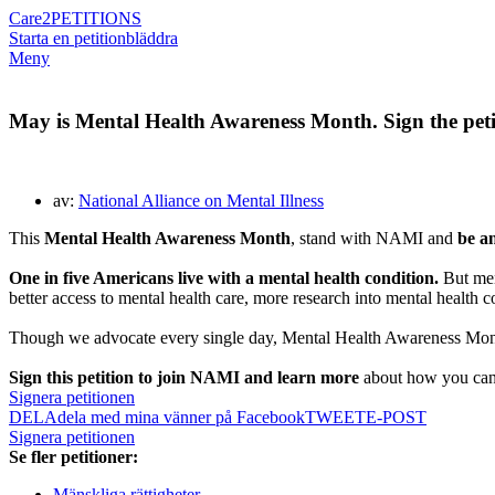
Care2
PETITIONS
Starta en petition
bläddra
Meny
May is Mental Health Awareness Month. Sign the pet
av:
National Alliance on Mental Illness
This
Mental Health Awareness Month
, stand with NAMI and
be a
One in five Americans live with a mental health condition.
But ment
better access to mental health care, more research into mental health c
Though we advocate every single day, Mental Health Awareness Month
Sign this petition to join NAMI and learn more
about how you can a
Signera petitionen
DELA
dela med mina vänner på Facebook
TWEET
E-POST
Signera petitionen
Se fler petitioner:
Mänskliga rättigheter