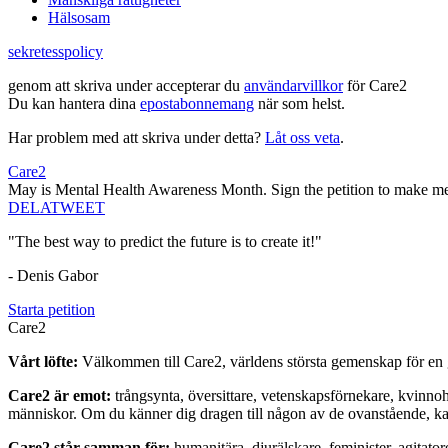
Hälsosam
sekretesspolicy
genom att skriva under accepterar du
användarvillkor
för Care2
Du kan hantera dina
epostabonnemang
när som helst.
Har problem med att skriva under detta?
Låt oss veta
.
Care2
May is Mental Health Awareness Month. Sign the petition to make m
DELA
TWEET
"The best way to predict the future is to create it!"
- Denis Gabor
Starta petition
Care2
Vårt löfte:
Välkommen till Care2, världens största gemenskap för en g
Care2 är emot:
trångsynta, översittare, vetenskapsförnekare, kvinno
människor. Om du känner dig dragen till någon av de ovanstående, kan 
Care2 står samman för:
humanitära, djurälskare, feminister, agitator