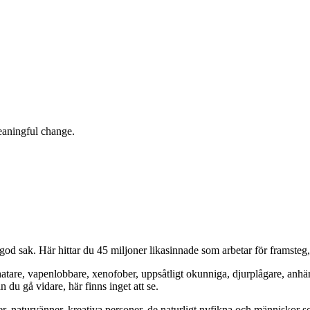
eaningful change.
od sak. Här hittar du 45 miljoner likasinnade som arbetar för framsteg
hatare, vapenlobbare, xenofober, uppsåtligt okunniga, djurplågare, anh
du gå vidare, här finns inget att se.
er, naturvänner, kreativa personer, de naturligt nyfikna och människor so