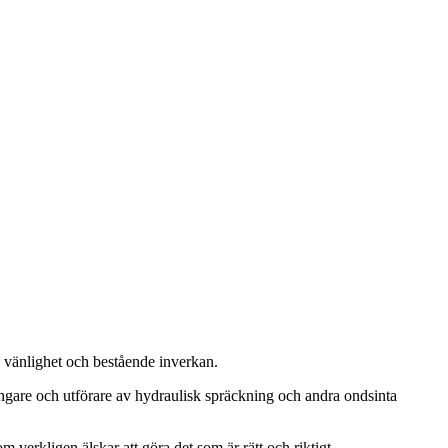
, vänlighet och bestående inverkan.
ängare och utförare av hydraulisk spräckning och andra ondsinta
m verkligen älskar att göra det som är rätt och riktigt.